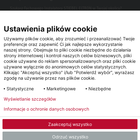
Szukasz Fachowego Instalatora STIEBEL ELTRON w Twojej okolicy?
Wpisz kod pocztowy lub miasto w polu wyszukiwania.
Ustawienia plików cookie
Używamy plików cookie, aby zrozumieć i przeanalizować Twoje
preferencje oraz zapewnić Ci jak najlepsze wykorzystanie
naszej strony. Obejmuje to pliki cookie niezbędne do działania
strony internetowej i kontroli naszych celów biznesowych, pliki
cookie używane do reklam spersonalizowanych oraz pliki cookie
używane wyłącznie do anonimowych celów statystycznych.
Klikając "Akceptuj wszystko" i/lub "Potwierdź wybór", wyrażasz
Facebook
YouTube
LinkedIn
zgodę na używanie przez nas plików cookie.
Statystyczne
Marketingowe
Niezbędne
Instagram
Wyświetlanie szczegółów
Informacje o ochronie danych osobowych
Metryka
Polityka prywatności
Newsletter
Zaakceptuj wszystko
© 2026 - STIEBEL ELTRON GmbH & Co. KG (DE)
Odrzuć wszystko