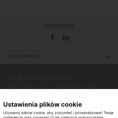
UDOSTĘPNIJ STRONĘ
Facebook
LinkedIn
DALSZE INFORMACJE
Znajdź Fachowego Instalatora
Szukasz Fachowego Instalatora STIEBEL ELTRON w Twojej okolicy?
Wpisz kod pocztowy lub miasto w polu wyszukiwania.
Ustawienia plików cookie
Używamy plików cookie, aby zrozumieć i przeanalizować Twoje
preferencje oraz zapewnić Ci jak najlepsze wykorzystanie