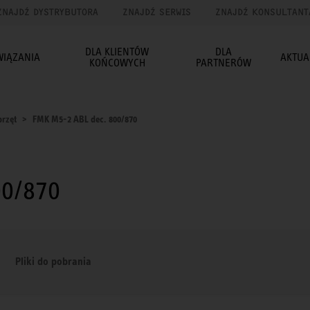
ZNAJDŹ DYSTRYBUTORA
ZNAJDŹ SERWIS
ZNAJDŹ KONSULTANT
DLA KLIENTÓW
DLA
WIĄZANIA
AKTUA
KOŃCOWYCH
PARTNERÓW
rzęt
FMK M5-2 ABL dec. 800/870
00/870
Pliki do pobrania