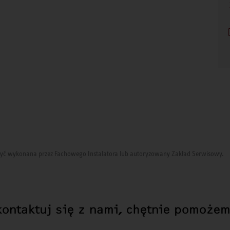
i być wykonana przez Fachowego Instalatora lub autoryzowany Zakład Serwisowy.
kontaktuj się z nami, chętnie pomożem