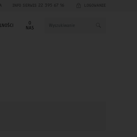
A
INFO SERWIS 22 395 67 16
LOGOWANIE
O
LNOŚCI
NAS