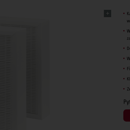
K
w
W
z
D
W
F
K
Z
Py