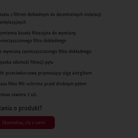
aseta z filtrem dokładnym do decentralnych instalacji
entylacyjnych
ymienna kaseta filtracyjna do wymiany
anieczyszczonego filtra dokładnego
o wymiany zanieczyszczonego filtra dokładnego
ysoka zdolność filtracji pyłu
iltr przeciwkurzowy przynoszący ulgę alergikom
lasa filtra M5: ochrona przed drobnym pyłem
estaw zawiera 2 szt.
tania o produkt?
Skontaktuj się z nami