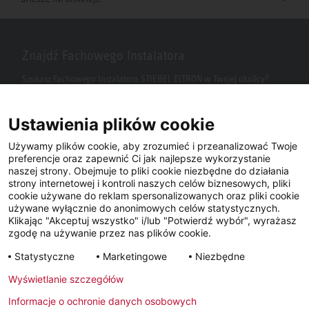
Znajdź Fachowego Instalatora
Szukasz Fachowego Instalatora STIEBEL ELTRON w Twojej okolicy?
Wpisz kod pocztowy lub miasto w polu wyszukiwania.
Ustawienia plików cookie
Używamy plików cookie, aby zrozumieć i przeanalizować Twoje
preferencje oraz zapewnić Ci jak najlepsze wykorzystanie
naszej strony. Obejmuje to pliki cookie niezbędne do działania
strony internetowej i kontroli naszych celów biznesowych, pliki
cookie używane do reklam spersonalizowanych oraz pliki cookie
używane wyłącznie do anonimowych celów statystycznych.
Klikając "Akceptuj wszystko" i/lub "Potwierdź wybór", wyrażasz
Facebook
YouTube
LinkedIn
zgodę na używanie przez nas plików cookie.
Statystyczne
Marketingowe
Niezbędne
Instagram
Wyświetlanie szczegółów
Informacje o ochronie danych osobowych