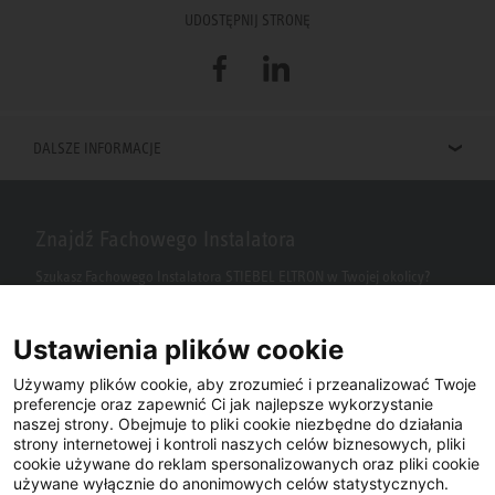
UDOSTĘPNIJ STRONĘ
Facebook
LinkedIn
DALSZE INFORMACJE
Znajdź Fachowego Instalatora
Szukasz Fachowego Instalatora STIEBEL ELTRON w Twojej okolicy?
Wpisz kod pocztowy lub miasto w polu wyszukiwania.
Ustawienia plików cookie
Używamy plików cookie, aby zrozumieć i przeanalizować Twoje
preferencje oraz zapewnić Ci jak najlepsze wykorzystanie
naszej strony. Obejmuje to pliki cookie niezbędne do działania
strony internetowej i kontroli naszych celów biznesowych, pliki
cookie używane do reklam spersonalizowanych oraz pliki cookie
używane wyłącznie do anonimowych celów statystycznych.