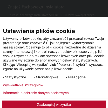
Znajdź Fachowego Instalatora
Szukasz Fachowego Instalatora STIEBEL ELTRON w Twojej okolicy?
Wpisz kod pocztowy lub miasto w polu wyszukiwania.
Ustawienia plików cookie
Używamy plików cookie, aby zrozumieć i przeanalizować Twoje
preferencje oraz zapewnić Ci jak najlepsze wykorzystanie
naszej strony. Obejmuje to pliki cookie niezbędne do działania
strony internetowej i kontroli naszych celów biznesowych, pliki
cookie używane do reklam spersonalizowanych oraz pliki cookie
używane wyłącznie do anonimowych celów statystycznych.
Klikając "Akceptuj wszystko" i/lub "Potwierdź wybór", wyrażasz
Facebook
YouTube
LinkedIn
zgodę na używanie przez nas plików cookie.
Statystyczne
Marketingowe
Niezbędne
Instagram
Wyświetlanie szczegółów
Informacje o ochronie danych osobowych
Metryka
Polityka prywatności
Newsletter
Zaakceptuj wszystko