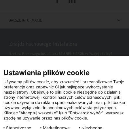
DALSZE INFORMACJE
Znajdź Fachowego Instalatora
Szukasz Fachowego Instalatora STIEBEL ELTRON w Twojej okolicy?
Wpisz kod pocztowy lub miasto w polu wyszukiwania.
Ustawienia plików cookie
Używamy plików cookie, aby zrozumieć i przeanalizować Twoje
preferencje oraz zapewnić Ci jak najlepsze wykorzystanie
naszej strony. Obejmuje to pliki cookie niezbędne do działania
strony internetowej i kontroli naszych celów biznesowych, pliki
cookie używane do reklam spersonalizowanych oraz pliki cookie
używane wyłącznie do anonimowych celów statystycznych.
Klikając "Akceptuj wszystko" i/lub "Potwierdź wybór", wyrażasz
Facebook
YouTube
LinkedIn
zgodę na używanie przez nas plików cookie.
Statystyczne
Marketingowe
Niezbędne