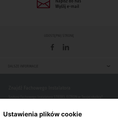
Napisz do nas
Wyślij e-mail
UDOSTĘPNIJ STRONĘ
Facebook
LinkedIn
DALSZE INFORMACJE
Znajdź Fachowego Instalatora
Szukasz Fachowego Instalatora STIEBEL ELTRON w Twojej okolicy?
Wpisz kod pocztowy lub miasto w polu wyszukiwania.
Ustawienia plików cookie