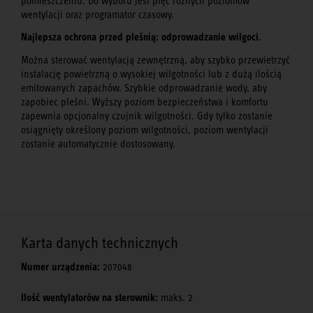
pomieszczeniu. Do wyboru jest pięć różnych poziomów
wentylacji oraz programator czasowy.
Najlepsza ochrona przed pleśnią: odprowadzanie wilgoci.
Można sterować wentylacją zewnętrzną, aby szybko przewietrzyć
instalację powietrzną o wysokiej wilgotności lub z dużą ilością
emitowanych zapachów. Szybkie odprowadzanie wody, aby
zapobiec pleśni. Wyższy poziom bezpieczeństwa i komfortu
zapewnia opcjonalny czujnik wilgotności. Gdy tylko zostanie
osiągnięty określony poziom wilgotności, poziom wentylacji
zostanie automatycznie dostosowany.
Karta danych technicznych
Numer urządzenia:
207048
Ilość wentylatorów na sterownik:
maks. 2