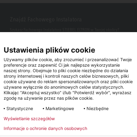
Znajdź Fachowego Instalatora
Szukasz Fachowego Instalatora STIEBEL ELTRON w Twojej okolicy?
Wpisz kod pocztowy lub miasto w polu wyszukiwania.
Ustawienia plików cookie
Używamy plików cookie, aby zrozumieć i przeanalizować Twoje
preferencje oraz zapewnić Ci jak najlepsze wykorzystanie
naszej strony. Obejmuje to pliki cookie niezbędne do działania
strony internetowej i kontroli naszych celów biznesowych, pliki
cookie używane do reklam spersonalizowanych oraz pliki cookie
używane wyłącznie do anonimowych celów statystycznych.
Klikając "Akceptuj wszystko" i/lub "Potwierdź wybór", wyrażasz
Facebook
YouTube
LinkedIn
zgodę na używanie przez nas plików cookie.
Statystyczne
Marketingowe
Niezbędne
Instagram
Wyświetlanie szczegółów
Informacje o ochronie danych osobowych
Metryka
Polityka prywatności
Newsletter