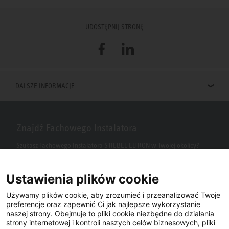
UDOSTĘPNIJ STRONĘ
Facebook
LinkedIn
DALSZE INFORMACJE
Znajdź Fachowego Instalatora
Szukasz Fachowego Instalatora STIEBEL ELTRON w Twojej okolicy?
Wpisz kod pocztowy lub miasto w polu wyszukiwania.
Ustawienia plików cookie
Używamy plików cookie, aby zrozumieć i przeanalizować Twoje
preferencje oraz zapewnić Ci jak najlepsze wykorzystanie
naszej strony. Obejmuje to pliki cookie niezbędne do działania
strony internetowej i kontroli naszych celów biznesowych, pliki