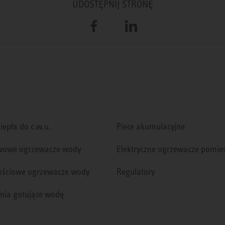
UDOSTĘPNIJ STRONĘ
Facebook
LinkedIn
iepła do c.w.u.
Piece akumulacyjne
wowe ogrzewacze wody
Elektryczne ogrzewacze pomie
ściowe ogrzewacze wody
Regulatory
nia gotujące wodę