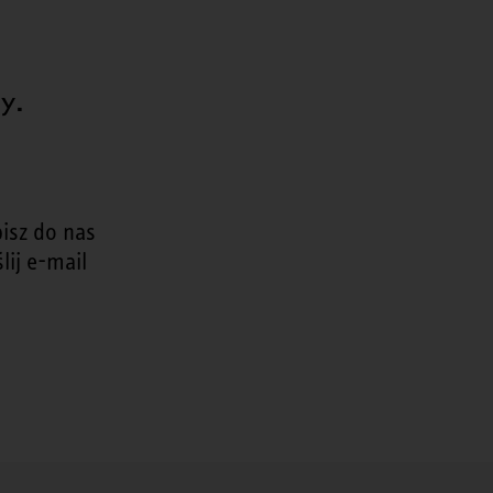
y.
isz do nas
lij e-mail