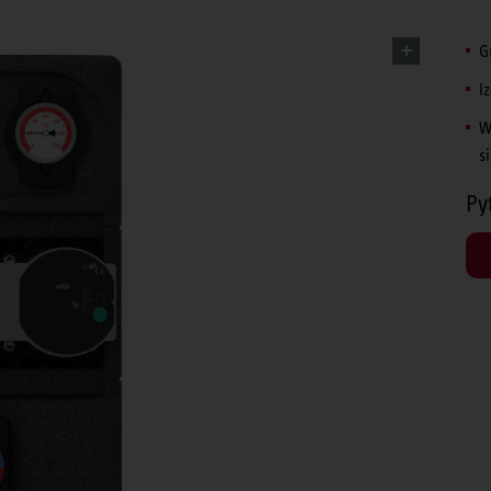
G
I
W
s
Py