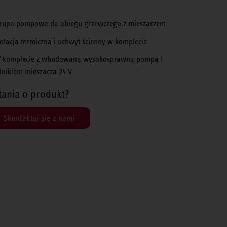
rupa pompowa do obiegu grzewczego z mieszaczem
zolacja termiczna i uchwyt ścienny w komplecie
 komplecie z wbudowaną wysokosprawną pompą i
ilnikiem mieszacza 24 V
tania o produkt?
Skontaktuj się z nami