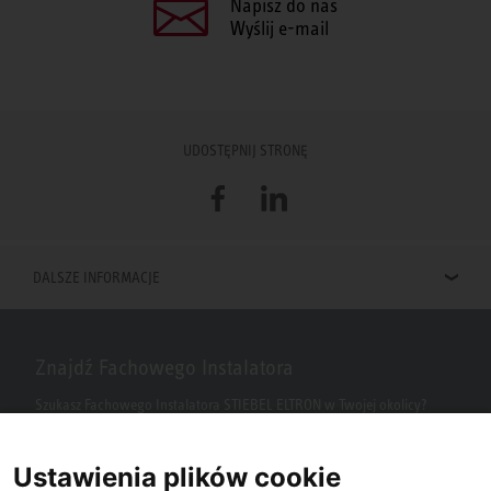
Napisz do nas
Wyślij e-mail
UDOSTĘPNIJ STRONĘ
Facebook
LinkedIn
DALSZE INFORMACJE
Znajdź Fachowego Instalatora
Szukasz Fachowego Instalatora STIEBEL ELTRON w Twojej okolicy?
Wpisz kod pocztowy lub miasto w polu wyszukiwania.
Ustawienia plików cookie