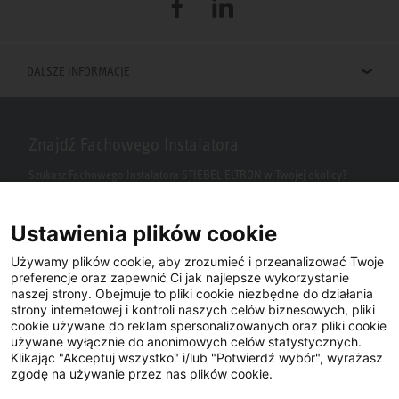
Facebook
LinkedIn
DALSZE INFORMACJE
Znajdź Fachowego Instalatora
Szukasz Fachowego Instalatora STIEBEL ELTRON w Twojej okolicy?
Wpisz kod pocztowy lub miasto w polu wyszukiwania.
Ustawienia plików cookie
Używamy plików cookie, aby zrozumieć i przeanalizować Twoje
preferencje oraz zapewnić Ci jak najlepsze wykorzystanie
naszej strony. Obejmuje to pliki cookie niezbędne do działania
strony internetowej i kontroli naszych celów biznesowych, pliki
cookie używane do reklam spersonalizowanych oraz pliki cookie
używane wyłącznie do anonimowych celów statystycznych.
Klikając "Akceptuj wszystko" i/lub "Potwierdź wybór", wyrażasz
Facebook
YouTube
LinkedIn
zgodę na używanie przez nas plików cookie.