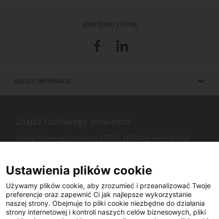
UDOSTĘPNIJ STRONĘ
Facebook
LinkedIn
DALSZE INFORMACJE
Znajdź Fachowego Instalatora
Szukasz Fachowego Instalatora STIEBEL ELTRON w Twojej okolicy?
Wpisz kod pocztowy lub miasto w polu wyszukiwania.
Ustawienia plików cookie
Używamy plików cookie, aby zrozumieć i przeanalizować Twoje
preferencje oraz zapewnić Ci jak najlepsze wykorzystanie
naszej strony. Obejmuje to pliki cookie niezbędne do działania
strony internetowej i kontroli naszych celów biznesowych, pliki