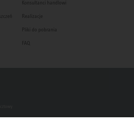
Konsultanci handlowi
szczeń
Realizacje
Pliki do pobrania
FAQ
ocztowy