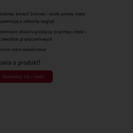
budowa konsoli ściennej i nóżek pompy ciepła
apewniająca jednolity wygląd
asłonięcie obszaru przyłączy za pompą ciepła i
rzewodów przyłączeniowych
zarno-szare wykończenie
tania o produkt?
Skontaktuj się z nami