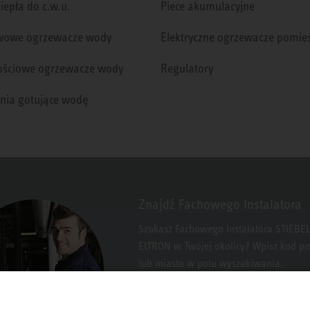
iepła do c.w.u.
Piece akumulacyjne
wowe ogrzewacze wody
Elektryczne ogrzewacze pomie
ściowe ogrzewacze wody
Regulatory
nia gotujące wodę
Znajdź Fachowego Instalatora
Szukasz Fachowego Instalatora STIEBEL
ELTRON w Twojej okolicy? Wpisz kod p
lub miasto w polu wyszukiwania.