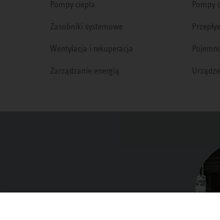
Pompy ciepła
Pompy c
Zasobniki systemowe
Przepły
Wentylacja i rekuperacja
Pojemno
Zarządzanie energią
Urządze