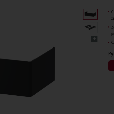
O
z
Z
p
C
Py