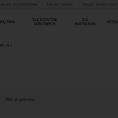
ZNAJDŹ DYSTRYBUTORA
ZNAJDŹ SERWIS
ZNAJDŹ KONSULTANT
DLA KLIENTÓW
DLA
WIĄZANIA
AKTUA
KOŃCOWYCH
PARTNERÓW
M-CB.1
Pliki do pobrania