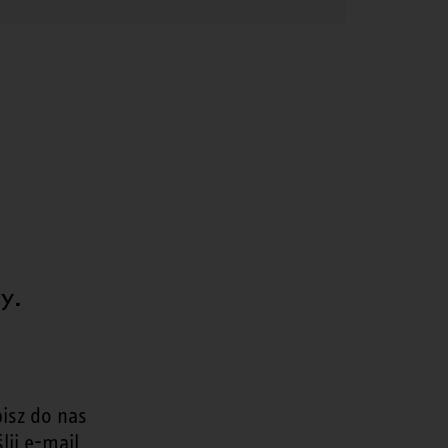
y.
isz do nas
lij e-mail