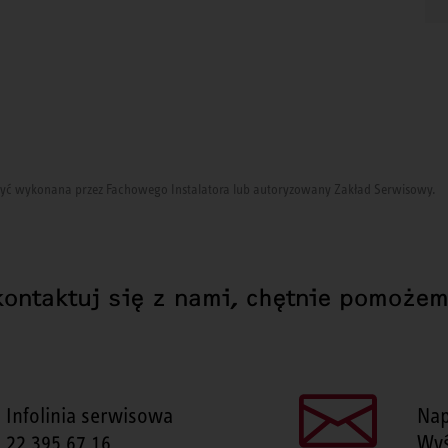
i być wykonana przez Fachowego Instalatora lub autoryzowany Zakład Serwisowy.
kontaktuj się z nami, chętnie pomożem
Infolinia serwisowa
Nap
22 395 67 16
Wyś