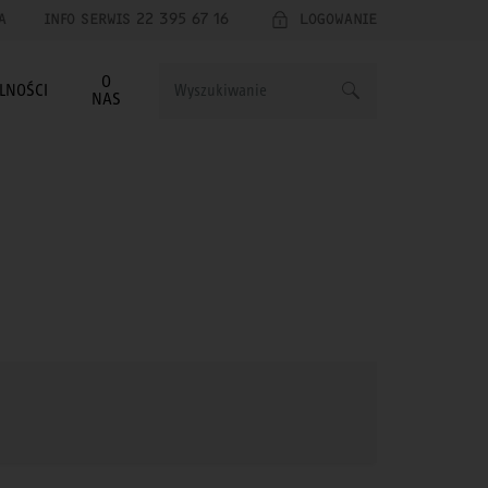
A
INFO SERWIS 22 395 67 16
LOGOWANIE
O
LNOŚCI
NAS