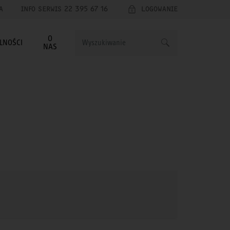
A
INFO SERWIS 22 395 67 16
LOGOWANIE
O
LNOŚCI
NAS