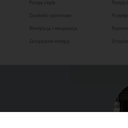
Pompy ciepła
Pompy c
Zasobniki systemowe
Przepły
Wentylacja i rekuperacja
Pojemno
Zarządzanie energią
Urządze