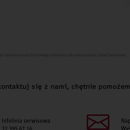
i być wykonana przez Fachowego Instalatora lub autoryzowany Zakład Serwisowy.
kontaktuj się z nami, chętnie pomożem
Infolinia serwisowa
Nap
22 395 67 16
Wyś