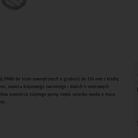
nej DN80 do ścian zewnętrznych o grubości do 550 mm z kratką
ętami, zaworu klapowego zwrotnego i dwóch 5-metrowych
nałów powietrza zużytego pomp ciepła solanka-woda o mocy
ym.