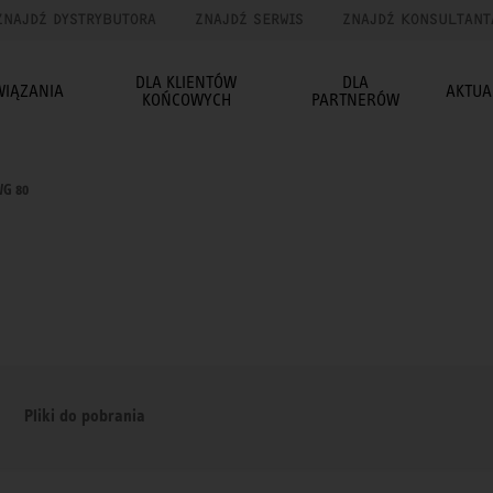
ZNAJDŹ DYSTRYBUTORA
ZNAJDŹ SERWIS
ZNAJDŹ KONSULTANT
DLA KLIENTÓW
DLA
WIĄZANIA
AKTUA
KOŃCOWYCH
PARTNERÓW
G 80
Pliki do pobrania