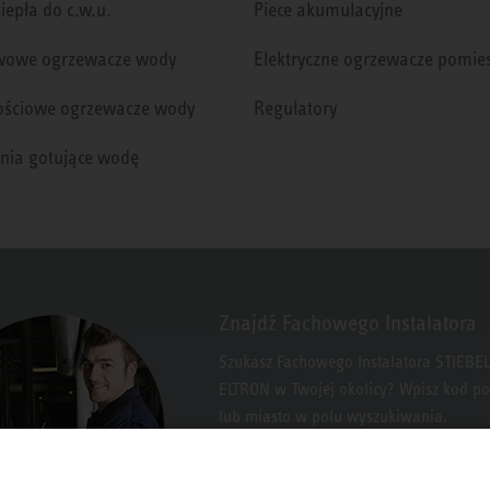
iepła do c.w.u.
Piece akumulacyjne
wowe ogrzewacze wody
Elektryczne ogrzewacze pomie
ściowe ogrzewacze wody
Regulatory
nia gotujące wodę
Znajdź Fachowego Instalatora
Szukasz Fachowego Instalatora STIEBEL
ELTRON w Twojej okolicy? Wpisz kod p
lub miasto w polu wyszukiwania.