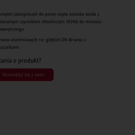
omplet zabezpieczeń do pomp ciepła solanka-woda z
aturalnym czynnikiem chłodniczym (R290) do montażu
ewnętrznego
estaw aluminiowych rur giętkich DN 80 wraz z
szczelkami
tania o produkt?
Skontaktuj się z nami