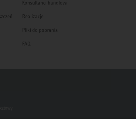
Konsultanci handlowi
szczeń
Realizacje
Pliki do pobrania
FAQ
ocztowy