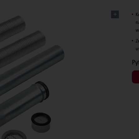
K
n
w
Z
u
Py