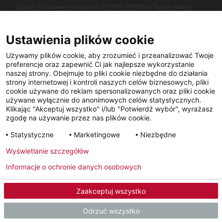
Szukasz Fachowego Instalatora STIEBEL ELTRON w Twojej okolicy?
Wpisz kod pocztowy lub miasto w polu wyszukiwania.
Ustawienia plików cookie
Używamy plików cookie, aby zrozumieć i przeanalizować Twoje
preferencje oraz zapewnić Ci jak najlepsze wykorzystanie
naszej strony. Obejmuje to pliki cookie niezbędne do działania
strony internetowej i kontroli naszych celów biznesowych, pliki
cookie używane do reklam spersonalizowanych oraz pliki cookie
używane wyłącznie do anonimowych celów statystycznych.
Klikając "Akceptuj wszystko" i/lub "Potwierdź wybór", wyrażasz
Facebook
YouTube
LinkedIn
zgodę na używanie przez nas plików cookie.
Statystyczne
Marketingowe
Niezbędne
Instagram
Wyświetlanie szczegółów
Informacje o ochronie danych osobowych
Metryka
Polityka prywatności
Newsletter
Zaakceptuj wszystko
© 2026 - STIEBEL ELTRON GmbH & Co. KG (DE)
Odrzuć wszystko