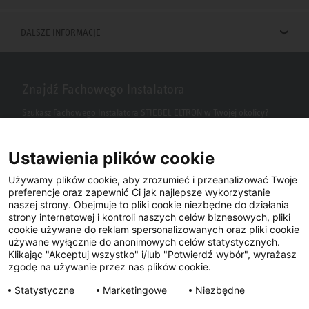
DALSZE INFORMACJE
Znajdź Fachowego Instalatora
Szukasz Fachowego Instalatora STIEBEL ELTRON w Twojej okolicy?
Wpisz kod pocztowy lub miasto w polu wyszukiwania.
Ustawienia plików cookie
Używamy plików cookie, aby zrozumieć i przeanalizować Twoje
preferencje oraz zapewnić Ci jak najlepsze wykorzystanie
naszej strony. Obejmuje to pliki cookie niezbędne do działania
strony internetowej i kontroli naszych celów biznesowych, pliki
cookie używane do reklam spersonalizowanych oraz pliki cookie
używane wyłącznie do anonimowych celów statystycznych.
Klikając "Akceptuj wszystko" i/lub "Potwierdź wybór", wyrażasz
Facebook
YouTube
LinkedIn
zgodę na używanie przez nas plików cookie.
Statystyczne
Marketingowe
Niezbędne
Instagram