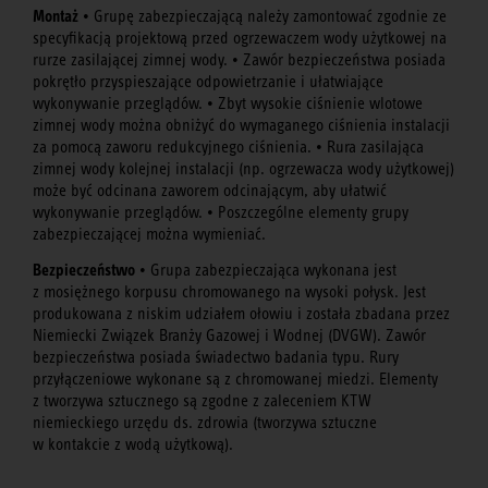
Montaż
• Grupę zabezpieczającą należy zamontować zgodnie ze
specyfikacją projektową przed ogrzewaczem wody użytkowej na
rurze zasilającej zimnej wody. • Zawór bezpieczeństwa posiada
pokrętło przyspieszające odpowietrzanie i ułatwiające
wykonywanie przeglądów. • Zbyt wysokie ciśnienie wlotowe
zimnej wody można obniżyć do wymaganego ciśnienia instalacji
za pomocą zaworu redukcyjnego ciśnienia. • Rura zasilająca
zimnej wody kolejnej instalacji (np. ogrzewacza wody użytkowej)
może być odcinana zaworem odcinającym, aby ułatwić
wykonywanie przeglądów. • Poszczególne elementy grupy
zabezpieczającej można wymieniać.
Bezpieczeństwo
• Grupa zabezpieczająca wykonana jest
z mosiężnego korpusu chromowanego na wysoki połysk. Jest
produkowana z niskim udziałem ołowiu i została zbadana przez
Niemiecki Związek Branży Gazowej i Wodnej (DVGW). Zawór
bezpieczeństwa posiada świadectwo badania typu. Rury
przyłączeniowe wykonane są z chromowanej miedzi. Elementy
z tworzywa sztucznego są zgodne z zaleceniem KTW
niemieckiego urzędu ds. zdrowia (tworzywa sztuczne
w kontakcie z wodą użytkową).