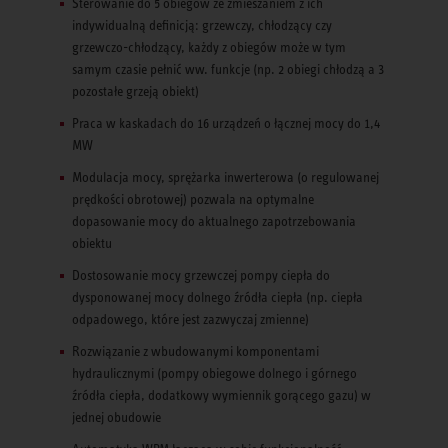
Sterowanie do 5 obiegów ze zmieszaniem z ich
indywidualną definicją: grzewczy, chłodzący czy
grzewczo-chłodzący, każdy z obiegów może w tym
samym czasie pełnić ww. funkcje (np. 2 obiegi chłodzą a 3
pozostałe grzeją obiekt)
Praca w kaskadach do 16 urządzeń o łącznej mocy do 1,4
MW
Modulacja mocy, sprężarka inwerterowa (o regulowanej
prędkości obrotowej) pozwala na optymalne
dopasowanie mocy do aktualnego zapotrzebowania
obiektu
Dostosowanie mocy grzewczej pompy ciepła do
dysponowanej mocy dolnego źródła ciepła (np. ciepła
odpadowego, które jest zazwyczaj zmienne)
Rozwiązanie z wbudowanymi komponentami
hydraulicznymi (pompy obiegowe dolnego i górnego
źródła ciepła, dodatkowy wymiennik gorącego gazu) w
jednej obudowie