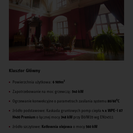
Klasztor Główny
2
Powierzchnia użytkowa:
6 989m
Zapotrzebowanie na moc grzewczą:
540 kW
o
Ogrzewanie konwekcyjne o parametrach zasilania systemu
80/60
C
źródło podstawowe: Kaskada gruntowych pomp ciepła
4 x WPE-I 87
H400 Premium
o łącznej mocy
348 kW
przy B0/W35 wg EN14511
źródło szczytowe:
Kotłownia olejowa
o mocy
560 kW