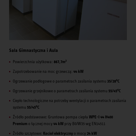
Sala Gimnastyczna i Aula
2
Powierzchnia użytkowa:
867,7m
Zapotrzebowanie na moc grzewczą:
44 kW
o
Ogrzewanie podłogowe o parametrach zasilania systemu
35/28
C
o
Ogrzewanie grzejnikowe o parametrach zasilania systemu
55/45
C
Ciepło technologiczne na potrzeby wentylacji
o parametrach zasilania
o
systemu
55/45
C
Źródło podstawowe: Gruntowa pompa ciepła
WPE-I 44 H400
Premium
o łącznej mocy
44 kW
przy B0/W35 wg EN14511
Źródło szczytowe:
Kocioł elektryczny
o mocy
24 kW