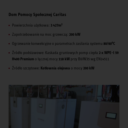
Dom Pomocy Społecznej Caritas
2
Powierzchnia użytkowa:
3 427m
Zapotrzebowanie na moc grzewczą:
200 kW
o
Ogrzewanie konwekcyjne o parametrach zasilania systemu
80/60
C
Źródło podstawowe: Kaskada gruntowych pomp ciepła
2 x WPE-I 59
H400 Premium
o łącznej mocy
118 kW
przy B0/W35 wg EN14511
Źródło szczytowe:
Kotłownia olejowa
o mocy
200 kW