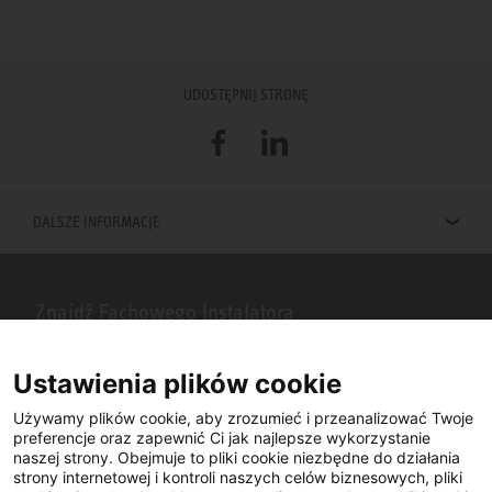
UDOSTĘPNIJ STRONĘ
Facebook
LinkedIn
DALSZE INFORMACJE
Znajdź Fachowego Instalatora
Szukasz Fachowego Instalatora STIEBEL ELTRON w Twojej okolicy?
Wpisz kod pocztowy lub miasto w polu wyszukiwania.
Ustawienia plików cookie
Używamy plików cookie, aby zrozumieć i przeanalizować Twoje
preferencje oraz zapewnić Ci jak najlepsze wykorzystanie
naszej strony. Obejmuje to pliki cookie niezbędne do działania
strony internetowej i kontroli naszych celów biznesowych, pliki