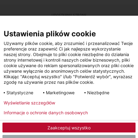
UDOSTĘPNIJ STRONĘ
Facebook
LinkedIn
Ustawienia plików cookie
Używamy plików cookie, aby zrozumieć i przeanalizować Twoje
preferencje oraz zapewnić Ci jak najlepsze wykorzystanie
DALSZE INFORMACJE
naszej strony. Obejmuje to pliki cookie niezbędne do działania
strony internetowej i kontroli naszych celów biznesowych, pliki
cookie używane do reklam spersonalizowanych oraz pliki cookie
używane wyłącznie do anonimowych celów statystycznych.
Znajdź Fachowego Instalatora
Klikając "Akceptuj wszystko" i/lub "Potwierdź wybór", wyrażasz
zgodę na używanie przez nas plików cookie.
Szukasz Fachowego Instalatora STIEBEL ELTRON w Twojej okolicy?
Statystyczne
Marketingowe
Niezbędne
Wpisz kod pocztowy lub miasto w polu wyszukiwania.
Wyświetlanie szczegółów
Informacje o ochronie danych osobowych
Zaakceptuj wszystko