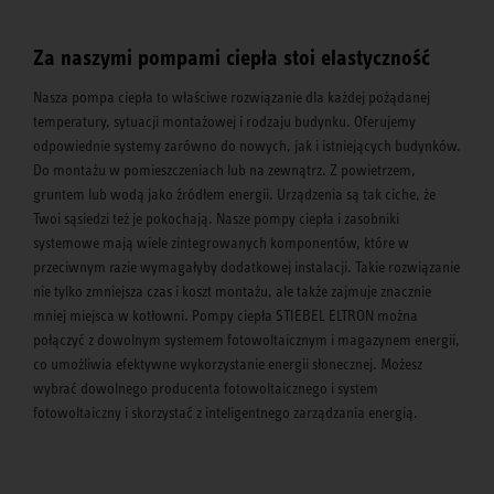
Za naszymi pompami ciepła stoi elastyczność
Nasza pompa ciepła to właściwe rozwiązanie dla każdej pożądanej
temperatury, sytuacji montażowej i rodzaju budynku. Oferujemy
odpowiednie systemy zarówno do nowych, jak i istniejących budynków.
Do montażu w pomieszczeniach lub na zewnątrz. Z powietrzem,
gruntem lub wodą jako źródłem energii. Urządzenia są tak ciche, że
Twoi sąsiedzi też je pokochają. Nasze pompy ciepła i zasobniki
systemowe mają wiele zintegrowanych komponentów, które w
przeciwnym razie wymagałyby dodatkowej instalacji. Takie rozwiązanie
nie tylko zmniejsza czas i koszt montażu, ale także zajmuje znacznie
mniej miejsca w kotłowni. Pompy ciepła STIEBEL ELTRON można
połączyć z dowolnym systemem fotowoltaicznym i magazynem energii,
co umożliwia efektywne wykorzystanie energii słonecznej. Możesz
wybrać dowolnego producenta fotowoltaicznego i system
fotowoltaiczny i skorzystać z inteligentnego zarządzania energią.