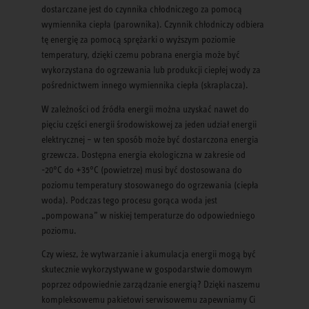
dostarczane jest do czynnika chłodniczego za pomocą
wymiennika ciepła (parownika). Czynnik chłodniczy odbiera
tę energię za pomocą sprężarki o wyższym poziomie
temperatury, dzięki czemu pobrana energia może być
wykorzystana do ogrzewania lub produkcji ciepłej wody za
pośrednictwem innego wymiennika ciepła (skraplacza).
W zależności od źródła energii można uzyskać nawet do
pięciu części energii środowiskowej za jeden udział energii
elektrycznej – w ten sposób może być dostarczona energia
grzewcza. Dostępna energia ekologiczna w zakresie od
-20°C do +35°C (powietrze) musi być dostosowana do
poziomu temperatury stosowanego do ogrzewania (ciepła
woda). Podczas tego procesu gorąca woda jest
„pompowana” w niskiej temperaturze do odpowiedniego
poziomu.
Czy wiesz, że wytwarzanie i akumulacja energii mogą być
skutecznie wykorzystywane w gospodarstwie domowym
poprzez odpowiednie zarządzanie energią? Dzięki naszemu
kompleksowemu pakietowi serwisowemu zapewniamy Ci