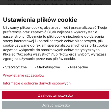
największe zapotrzebowanie na ciepło, powietrze jest najchłodniejszym
źródłem ciepła. Pompa ciepła powietrze-woda może jednak nadal
pobierać wystarczającą do działania ilość energii w trybie ogrzewania
Ustawienia plików cookie
przy temperaturze powietrza zewnętrznego wynoszącej -20°C.
Szczególną zaletą jest prosta instalacja pompy powietrze-woda,
Używamy plików cookie, aby zrozumieć i przeanalizować Twoje
preferencje oraz zapewnić Ci jak najlepsze wykorzystanie
ponieważ nie wymaga robót ziemnych i odwiertów, jak w przypadku
naszej strony. Obejmuje to pliki cookie niezbędne do działania
pomp ciepła woda-woda i solanka-woda.
strony internetowej i kontroli naszych celów biznesowych, pliki
cookie używane do reklam spersonalizowanych oraz pliki cookie
używane wyłącznie do anonimowych celów statystycznych.
Poznaj nasze rozwiązania
Klikając "Akceptuj wszystko" i/lub "Potwierdź wybór", wyrażasz
zgodę na używanie przez nas plików cookie.
Grunt
Statystyczne
Marketingowe
Niezbędne
Wyświetlanie szczegółów
Informacje o ochronie danych osobowych
Zaakceptuj wszystko
Odrzuć wszystko