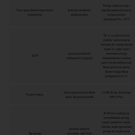
Pompy ciepła pracują z
Praca przy niskiej temperaturze
pokazuje stabilność
wysoką wydajnością przy
zewnętrznej
działania zimą
temperaturach
spadających do -25°C
Ok. 5, w zależności od
modelu: zysk energii w
stosunku do zużycia wynosi
nawet 5:1 (pięć części
pozwala porównać
darmowej energii
SCOP
efektywność urządzeń
środowiskowej na jedną
część energii elektrycznej).
Nowa generacja pomp
hpnext osiąga klasę
efektywności A+++
istotny przy montażu blisko
43 dB (A) np. dla pompy
Poziom hałasu
domu lub granicy działki
HPA-O Plus
W ofercie znajdują się
monoblokowe pompy
ciepła: powietrze-woda,
solanka-woda (gruntowe)
pozwala odróżnić
pompy do ciepłej wody
Typ pompy
monoblok, split i inne