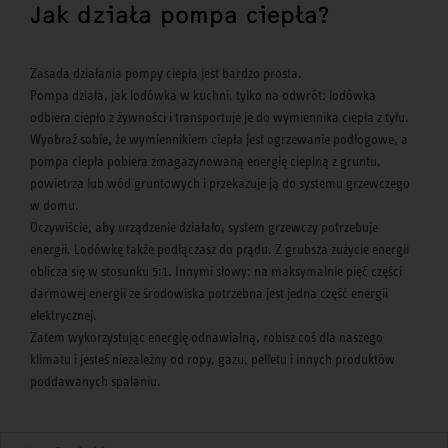
Jak działa pompa ciepła?
Zasada działania pompy ciepła jest bardzo prosta.
Pompa działa, jak lodówka w kuchni, tylko na odwrót: lodówka
odbiera ciepło z żywności i transportuje je do wymiennika ciepła z tyłu.
Wyobraź sobie, że wymiennikiem ciepła jest ogrzewanie podłogowe, a
pompa ciepła pobiera zmagazynowaną energię cieplną z gruntu,
powietrza lub wód gruntowych i przekazuje ją do systemu grzewczego
w domu.
Oczywiście, aby urządzenie działało, system grzewczy potrzebuje
energii. Lodówkę także podłączasz do prądu. Z grubsza zużycie energii
oblicza się w stosunku 5:1. Innymi słowy: na maksymalnie pięć części
darmowej energii ze środowiska potrzebna jest jedna część energii
elektrycznej.
Zatem wykorzystując energię odnawialną, robisz coś dla naszego
klimatu i jesteś niezależny od ropy, gazu, pelletu i innych produktów
poddawanych spalaniu.