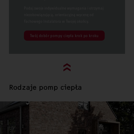
Podaj swoje indywidualne wymagania i otrzymaj
niezobowiązującą, orientacyjną wycenę od
Fachowego Instalatora w Twojej okolicy.
Twój dobór pompy ciepła krok po kroku
Go to top (evo)
Rodzaje pomp ciepła