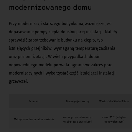
modernizowanego domu
Przy modernizacji starszego budynku najważniejsze jest
dopasowanie pompy ciepła do istniejącej instalacji. Należy
sprawdzić zapotrzebowanie budynku na ciepło, typ
istniejących grzejników, wymaganą temperaturę zasilania
oraz poziom izolacji. W wielu przypadkach dobór
odpowiedniego modelu pozwala ograniczyć zakres prac
modernizacyjnych i wykorzystać część istniejącej instalacji
grzewczej.
Parametr
Dlaczego jest ważny
Wartość dla Stiebel Eltron
ważna przy modernizacji i
maks. 75°C (w trybie
Maksymalna temperatura zasilania
współpracy z grzejnikami
monowalentnym)