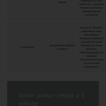
użytkowej (c.w.u.) oraz
warianty
centrale 5w1. . Urządzenia
dostępne są do montażu
wewnętrznego oraz
zewnętrznego
Ogrzewanie, chłodzenie i
przygotowanie ciepłej
wody użytkowej.
Rozwiązania dedykowane
są zarówno dla nowych
pomaga dobrać urządzenie
budynków (np. domów
Zastosowanie
do budynku
pasywnych i
niskoenergetycznych), jak i
budynków
modernizowanych (nawet
starszych domów
wolnostojących).
Dobór pompy ciepła w 2
minuty