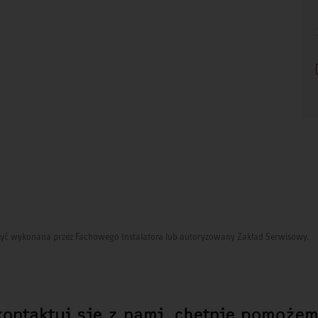
i być wykonana przez Fachowego Instalatora lub autoryzowany Zakład Serwisowy.
kontaktuj się z nami, chętnie pomożem