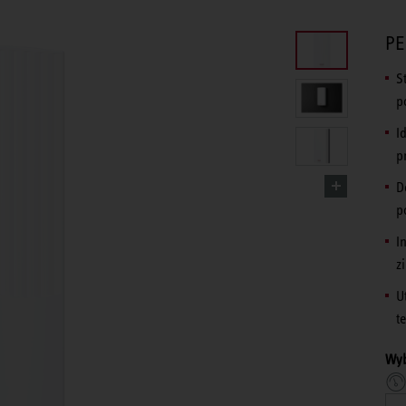
PE
S
p
I
p
D
p
I
z
U
t
Wyb