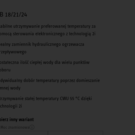
B 18/21/24
tabilne utrzymywanie preferowanej temperatury za
omocą sterowania elektronicznego z technologią 2i
dealny zamiennik hydraulicznego ogrzewacza
rzepływowego
ostateczna ilość ciepłej wody dla wielu punktów
oboru
ndywidualny dobór temperatury poprzez domieszanie
imnej wody
trzymywanie stałej temperatury CWU 55 °C dzięki
echnologii 2i
ierz inny wariant
Moc znamionowa