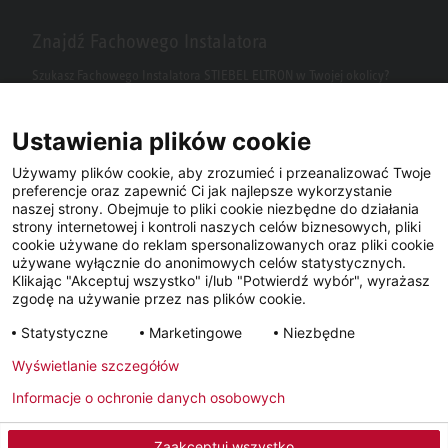
Znajdź Fachowego Instalatora
Szukasz Fachowego Instalatora STIEBEL ELTRON w Twojej okolicy?
Wpisz kod pocztowy lub miasto w polu wyszukiwania.
Ustawienia plików cookie
Używamy plików cookie, aby zrozumieć i przeanalizować Twoje
preferencje oraz zapewnić Ci jak najlepsze wykorzystanie
naszej strony. Obejmuje to pliki cookie niezbędne do działania
strony internetowej i kontroli naszych celów biznesowych, pliki
cookie używane do reklam spersonalizowanych oraz pliki cookie
używane wyłącznie do anonimowych celów statystycznych.
Klikając "Akceptuj wszystko" i/lub "Potwierdź wybór", wyrażasz
Facebook
YouTube
LinkedIn
zgodę na używanie przez nas plików cookie.
Statystyczne
Marketingowe
Niezbędne
Instagram
Wyświetlanie szczegółów
Informacje o ochronie danych osobowych
Metryka
Polityka prywatności
Newsletter
Zaakceptuj wszystko