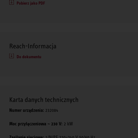
Pobierz jako PDF
Reach-Informacja
Do dokumentu
Karta danych technicznych
Numer urządzenia:
232084
Moc przyłączeniowa ~ 230 V:
2 kW
Zasilanie sieciowe:
1/N/PE 220–240 V 50/60 Hz