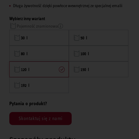
Długa żywotność dzięki powłoce wewnętrznej ze specjalnej emalii
Wybierz inny wariant
Pojemność znamionowa
30 l
50 l
80 l
100 l
120 l
150 l
192 l
Pytania o produkt?
Skontaktuj się z nami