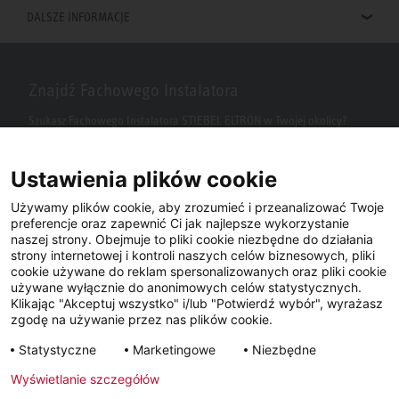
DALSZE INFORMACJE
Znajdź Fachowego Instalatora
Szukasz Fachowego Instalatora STIEBEL ELTRON w Twojej okolicy?
Wpisz kod pocztowy lub miasto w polu wyszukiwania.
Ustawienia plików cookie
Używamy plików cookie, aby zrozumieć i przeanalizować Twoje
preferencje oraz zapewnić Ci jak najlepsze wykorzystanie
naszej strony. Obejmuje to pliki cookie niezbędne do działania
strony internetowej i kontroli naszych celów biznesowych, pliki
cookie używane do reklam spersonalizowanych oraz pliki cookie
używane wyłącznie do anonimowych celów statystycznych.
Klikając "Akceptuj wszystko" i/lub "Potwierdź wybór", wyrażasz
Facebook
YouTube
LinkedIn
zgodę na używanie przez nas plików cookie.
Statystyczne
Marketingowe
Niezbędne
Instagram
Wyświetlanie szczegółów