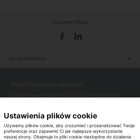
UDOSTĘPNIJ STRONĘ
Facebook
LinkedIn
DALSZE INFORMACJE
Znajdź Fachowego Instalatora
Szukasz Fachowego Instalatora STIEBEL ELTRON w Twojej okolicy?
Wpisz kod pocztowy lub miasto w polu wyszukiwania.
Ustawienia plików cookie
Używamy plików cookie, aby zrozumieć i przeanalizować Twoje
preferencje oraz zapewnić Ci jak najlepsze wykorzystanie
naszej strony. Obejmuje to pliki cookie niezbędne do działania