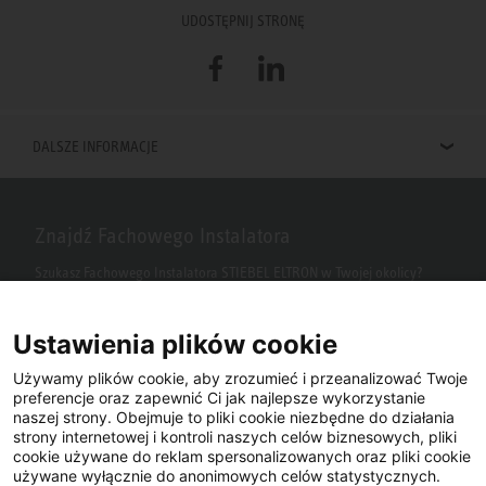
UDOSTĘPNIJ STRONĘ
Facebook
LinkedIn
DALSZE INFORMACJE
Znajdź Fachowego Instalatora
Szukasz Fachowego Instalatora STIEBEL ELTRON w Twojej okolicy?
Wpisz kod pocztowy lub miasto w polu wyszukiwania.
Ustawienia plików cookie
Używamy plików cookie, aby zrozumieć i przeanalizować Twoje
preferencje oraz zapewnić Ci jak najlepsze wykorzystanie
naszej strony. Obejmuje to pliki cookie niezbędne do działania
strony internetowej i kontroli naszych celów biznesowych, pliki
cookie używane do reklam spersonalizowanych oraz pliki cookie
używane wyłącznie do anonimowych celów statystycznych.