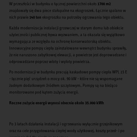
W przeszłości w budynku o łącznej powierzchni około
1700 m2
znajdowały się dwa piece stałopalne na ekogroszek. Łącznie spalano w
nich prawie
140 ton
ekogroszku na potrzeby ogrzewania tego obiektu.
Każda modernizacja instalacji grzewczej w starym domu lub obiekcie
użyteczności publicznej bywa wyzwaniem, a ta okazała się wyjątkowo
wymagająca ze względu na ochronę konserwatorską obiektu.
Innowacyjne pompy ciepła zainstalowane wewnątrz budynku sprawiły,
że nie naruszono zabytkowej elewacji, a powietrze jest doprowadzane i
odprowadzane poprzez wloty i wyloty powietrza.
Po modernizacji w budynku pracują kaskadowe pompy ciepła WPL 23 E
- łącznie pięć urządzeń o mocy ok. 90 kW - które nie są wspomagane
żadnym dodatkowym źródłem szczytowym. Pompy są na bieżąco
monitorowane pod kątem zużycia energii.
Roczne zużycie energii wynosi obecnie około 35.000 kWh
Po 3 latach działania instalacji i ogrzewaniu wyłącznie grzejnikowym
oraz na cele przygotowania ciepłej wody użytkowej, koszty przed- i po