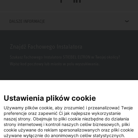
DALSZE INFORMACJE
Znajdź Fachowego Instalatora
Szukasz Fachowego Instalatora STIEBEL ELTRON w Twojej okolicy?
Wpisz kod pocztowy lub miasto w polu wyszukiwania.
Ustawienia plików cookie
Używamy plików cookie, aby zrozumieć i przeanalizować Twoje
preferencje oraz zapewnić Ci jak najlepsze wykorzystanie
naszej strony. Obejmuje to pliki cookie niezbędne do działania
Facebook
YouTube
LinkedIn
strony internetowej i kontroli naszych celów biznesowych, pliki
cookie używane do reklam spersonalizowanych oraz pliki cookie
używane wyłącznie do anonimowych celów statystycznych.