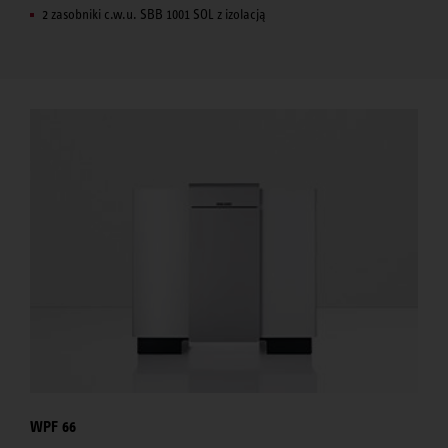
2 zasobniki c.w.u. SBB 1001 SOL z izolacją
WPF 66