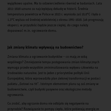
wyjątkowo upalne. Ma to odzwierciedlenie również w badaniach. Lata
2011-2020 uznano za najcieplejszą dekadę w historii. Średnia
temperatura powietrza w Polsce w 2023 r. wyniosła zaś 10,0°C i była o
1,3°C wyższa od średniej wieloletniej z okresu 1991-2020. Jak prognozują
eksperci, w przyszłości będzie jeszcze cieplej, do czego należy
dopasować m.in. ogrzewanie domu.
Jak zmiany klimatu wpływają na budownictwo?
Zmiana klimatu a ogrzewanie budynków – co mają ze sobą
wspólnego? Zmniejszenie tempa postępowania zmian klimatycznych
wymaga przede wszystkim zminimalizowania wpływu człowieka na
środowisko naturalne. Jest to jeden z priorytetów polityki Unii
Europejskiej, która wprowadziła plan zielonej transformacji w postaci
pakietu „Gotowi na 55”. Istotnym elementem planu są zaś zmiany w
budownictwie, czyli budynki pasywne oraz ekologiczne metody
ogrzewania.
Co zrobić, aby ogrzanie domu nie odbijało się negatywnie na
przyrodzie? Rozwiązanie to pompy ciepła, które pobierają energię ze