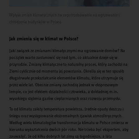
Wpływ zmian klimatycznych na zapotrzebowanie na ogrzewanie i
chłodzenie budynków w Polsce
Jak zmienia się w klimat w Polsce?
Jaki związek ze zmianami klimatycznymi ma ogrzewanie domów? Na
początek warto zastanowić się nad tym, co aktualnie dzieje się w
przyrodzie. Zmiany klimatyczne to naturalny proces, który zachodzi na
Ziemi cyklicznie od momentu jej powstania. Określa się w ten sposób
długotrwałe przekształcanie elementów klimatu, które utrzymuje się
przez wiele lat. Obecnie zmiany zachodzą jednak w ekspresowym
tempie, co jest efektem działalności człowieka, a dokładniej m.in.
wysokiego stężenia gazów cieplarnianych oraz rozwoju przemysłu.
To od klimatu zależy temperatura powietrza, średnie opady deszczu i
śniegu oraz występowanie ekstremalnych zjawisk atmosferycznych.
Według wielu klimatologów transformacja klimatu w Polsce zmierza w
kierunku wykształcenia dwóch pór roku. Nie trzeba być ekspertem, aby
zauważyć, że od kilku dobrych lat zimy są łagodniejsze, a lata