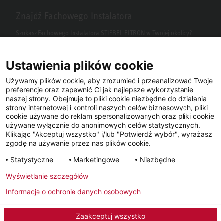
Znajdź Fachowego Instalatora
Szukasz Fachowego Instalatora STIEBEL ELTRON w Twojej okolicy?
Wpisz kod pocztowy lub miasto w polu wyszukiwania.
Ustawienia plików cookie
Używamy plików cookie, aby zrozumieć i przeanalizować Twoje
preferencje oraz zapewnić Ci jak najlepsze wykorzystanie
naszej strony. Obejmuje to pliki cookie niezbędne do działania
strony internetowej i kontroli naszych celów biznesowych, pliki
cookie używane do reklam spersonalizowanych oraz pliki cookie
używane wyłącznie do anonimowych celów statystycznych.
Klikając "Akceptuj wszystko" i/lub "Potwierdź wybór", wyrażasz
Facebook
YouTube
LinkedIn
zgodę na używanie przez nas plików cookie.
Statystyczne
Marketingowe
Niezbędne
Instagram
Wyświetlanie szczegółów
Informacje o ochronie danych osobowych
Metryka
Polityka prywatności
Newsletter
Zaakceptuj wszystko