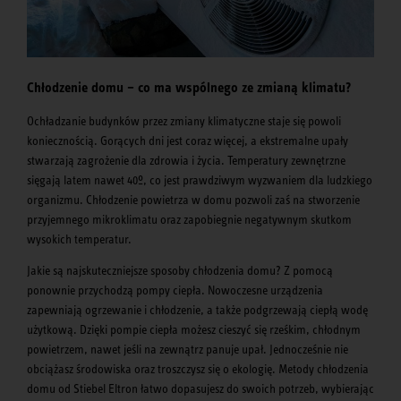
Chłodzenie domu – co ma wspólnego ze zmianą klimatu?
Ochładzanie budynków przez zmiany klimatyczne staje się powoli
koniecznością. Gorących dni jest coraz więcej, a ekstremalne upały
stwarzają zagrożenie dla zdrowia i życia. Temperatury zewnętrzne
sięgają latem nawet 40º, co jest prawdziwym wyzwaniem dla ludzkiego
organizmu. Chłodzenie powietrza w domu pozwoli zaś na stworzenie
przyjemnego mikroklimatu oraz zapobiegnie negatywnym skutkom
wysokich temperatur.
Jakie są najskuteczniejsze sposoby chłodzenia domu? Z pomocą
ponownie przychodzą pompy ciepła. Nowoczesne urządzenia
zapewniają ogrzewanie i chłodzenie, a także podgrzewają ciepłą wodę
użytkową. Dzięki pompie ciepła możesz cieszyć się rześkim, chłodnym
powietrzem, nawet jeśli na zewnątrz panuje upał. Jednocześnie nie
obciążasz środowiska oraz troszczysz się o ekologię. Metody chłodzenia
domu od Stiebel Eltron łatwo dopasujesz do swoich potrzeb, wybierając