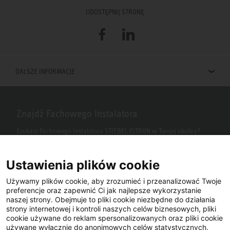
UDOSTĘPNIJ STRONĘ
Facebook
LinkedIn
DALSZE INFORMACJE
Znajdź Fachowego Instalatora
Szukasz Fachowego Instalatora STIEBEL ELTRON w Twojej okolicy?
Wpisz kod pocztowy lub miasto w polu wyszukiwania.
Ustawienia plików cookie
Używamy plików cookie, aby zrozumieć i przeanalizować Twoje
preferencje oraz zapewnić Ci jak najlepsze wykorzystanie
naszej strony. Obejmuje to pliki cookie niezbędne do działania
strony internetowej i kontroli naszych celów biznesowych, pliki
cookie używane do reklam spersonalizowanych oraz pliki cookie
używane wyłącznie do anonimowych celów statystycznych.