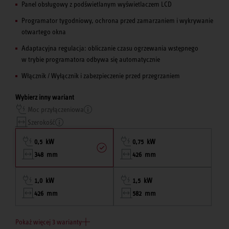
Panel obsługowy z podświetlanym wyświetlaczem LCD
Programator tygodniowy, ochrona przed zamarzaniem i wykrywanie
otwartego okna
Adaptacyjna regulacja: obliczanie czasu ogrzewania wstępnego
w trybie programatora odbywa się automatycznie
Włącznik / Wyłącznik i zabezpieczenie przed przegrzaniem
Wybierz inny wariant
Moc przyłączeniowa
Szerokość
0,5 kW
0,75 kW
348 mm
426 mm
1,0 kW
1,5 kW
426 mm
582 mm
Pokaż więcej 3 warianty