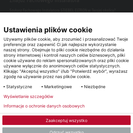
Szukasz Fachowego Instalatora STIEBEL ELTRON w Twojej okolicy?
Wpisz kod pocztowy lub miasto w polu wyszukiwania.
Ustawienia plików cookie
Używamy plików cookie, aby zrozumieć i przeanalizować Twoje
preferencje oraz zapewnić Ci jak najlepsze wykorzystanie
naszej strony. Obejmuje to pliki cookie niezbędne do działania
strony internetowej i kontroli naszych celów biznesowych, pliki
cookie używane do reklam spersonalizowanych oraz pliki cookie
używane wyłącznie do anonimowych celów statystycznych.
Klikając "Akceptuj wszystko" i/lub "Potwierdź wybór", wyrażasz
Facebook
YouTube
LinkedIn
zgodę na używanie przez nas plików cookie.
Statystyczne
Marketingowe
Niezbędne
Instagram
Wyświetlanie szczegółów
Informacje o ochronie danych osobowych
Metryka
Polityka prywatności
Newsletter
Zaakceptuj wszystko
© 2026 - STIEBEL ELTRON GmbH & Co. KG (DE)
Odrzuć wszystko