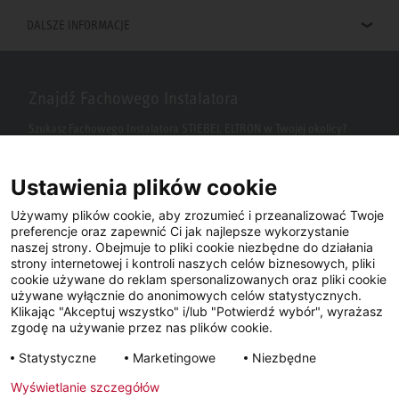
DALSZE INFORMACJE
Znajdź Fachowego Instalatora
Szukasz Fachowego Instalatora STIEBEL ELTRON w Twojej okolicy?
Wpisz kod pocztowy lub miasto w polu wyszukiwania.
Ustawienia plików cookie
Używamy plików cookie, aby zrozumieć i przeanalizować Twoje
preferencje oraz zapewnić Ci jak najlepsze wykorzystanie
naszej strony. Obejmuje to pliki cookie niezbędne do działania
strony internetowej i kontroli naszych celów biznesowych, pliki
cookie używane do reklam spersonalizowanych oraz pliki cookie
używane wyłącznie do anonimowych celów statystycznych.
Klikając "Akceptuj wszystko" i/lub "Potwierdź wybór", wyrażasz
Facebook
YouTube
LinkedIn
zgodę na używanie przez nas plików cookie.
Statystyczne
Marketingowe
Niezbędne
Instagram
Wyświetlanie szczegółów