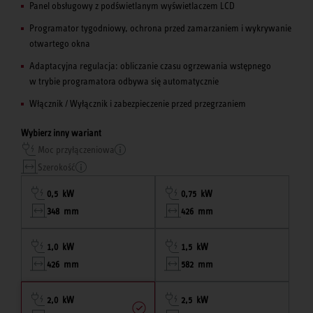
Panel obsługowy z podświetlanym wyświetlaczem LCD
Programator tygodniowy, ochrona przed zamarzaniem i wykrywanie
otwartego okna
Adaptacyjna regulacja: obliczanie czasu ogrzewania wstępnego
w trybie programatora odbywa się automatycznie
Włącznik / Wyłącznik i zabezpieczenie przed przegrzaniem
Wybierz inny wariant
Moc przyłączeniowa
Szerokość
0,5 kW
0,75 kW
348 mm
426 mm
1,0 kW
1,5 kW
426 mm
582 mm
2,0 kW
2,5 kW