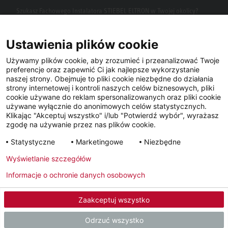
Szukasz Fachowego Instalatora STIEBEL ELTRON w Twojej okolicy?
Wpisz kod pocztowy lub miasto w polu wyszukiwania.
Ustawienia plików cookie
Używamy plików cookie, aby zrozumieć i przeanalizować Twoje
preferencje oraz zapewnić Ci jak najlepsze wykorzystanie
naszej strony. Obejmuje to pliki cookie niezbędne do działania
strony internetowej i kontroli naszych celów biznesowych, pliki
cookie używane do reklam spersonalizowanych oraz pliki cookie
używane wyłącznie do anonimowych celów statystycznych.
Klikając "Akceptuj wszystko" i/lub "Potwierdź wybór", wyrażasz
Facebook
YouTube
LinkedIn
zgodę na używanie przez nas plików cookie.
Statystyczne
Marketingowe
Niezbędne
Instagram
Wyświetlanie szczegółów
Informacje o ochronie danych osobowych
Metryka
Polityka prywatności
Newsletter
Zaakceptuj wszystko
© 2026 - STIEBEL ELTRON GmbH & Co. KG (DE)
Odrzuć wszystko