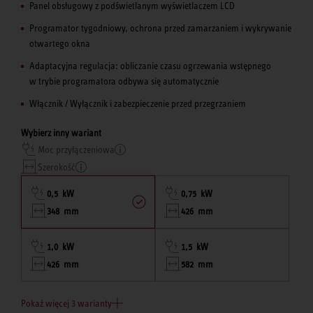
Panel obsługowy z podświetlanym wyświetlaczem LCD
Programator tygodniowy, ochrona przed zamarzaniem i wykrywanie
otwartego okna
Adaptacyjna regulacja: obliczanie czasu ogrzewania wstępnego
w trybie programatora odbywa się automatycznie
Włącznik / Wyłącznik i zabezpieczenie przed przegrzaniem
Wybierz inny wariant
Moc przyłączeniowa
Szerokość
0,5 kW
0,75 kW
348 mm
426 mm
1,0 kW
1,5 kW
426 mm
582 mm
Pokaż więcej 3 warianty