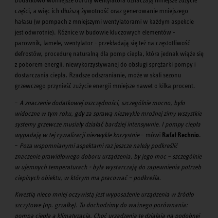
Dodatkowo wolniejsze obroty wentylatora oznaczają mniejsze zużycie
części, a więc ich dłuższą żywotność oraz generowanie mniejszego
hałasu (w pompach z mniejszymi wentylatorami w każdym aspekcie
jest odwrotnie). Różnice w budowie kluczowych elementów -
parownik, lamele, wentylator - przekładają się też na częstotliwość
defrostów, procedurę naturalną dla pomp ciepła, która jednak wiąże się
z poborem energii, niewykorzystywanej do obsługi sprężarki pompy i
dostarczania ciepła. Rzadsze odszranianie, może w skali sezonu
grzewczego przynieść zużycie energii mniejsze nawet o kilka procent.
–
A znaczenie dodatkowej oszczędności, szczególnie mocno, było
widoczne w tym roku, gdy za sprawą niezwykle mroźnej zimy wszystkie
systemy grzewcze musiały działać bardziej intensywnie. I pompy ciepła
wypadają w tej rywalizacji niezwykle korzystnie
– mówi
Rafał Rechnio
.
–
Poza wspomnianymi aspektami raz jeszcze należy podkreślić
znaczenie prawidłowego doboru urządzenia, by jego moc – szczególnie
w ujemnych temperaturach - była wystarczają do zapewnienia potrzeb
cieplnych obiektu, w którym ma pracować – podkreśla.
Kwestią nieco mniej oczywistą jest wyposażenie urządzenia w źródło
szczytowe (np. grzałkę). Tu dochodzimy do ważnego porównania:
pompa ciepła a klimatyzacja. Choć urządzenia te działają na podobnej