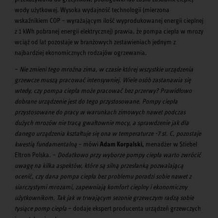
wody użytkowej. Wysoka wydajność technologii (mierzona
wskaźnikiem COP – wyrażającym ilość wyprodukowanej energii cieplnej
z 1 kWh pobranej energii elektrycznej) prawia, że pompa ciepła w mrozy
wciąż od lat pozostaje w branżowych zestawieniach jednym z
najbardziej ekonomicznych rodzajów ogrzewania.
–
Nie zmieni tego mroźna zima, w czasie której wszystkie urządzenia
grzewcze muszą pracować intensywniej.
Wiele osób zastanawia się
wtedy, czy pompa ciepła może pracować bez przerwy? Prawidłowo
dobrane urządzenie jest do tego przystosowane. Pompy ciepła
przystosowane do pracy w warunkach zimowych nawet podczas
dużych mrozów nie tracą gwałtownie mocy, a sprawdzenie jak dla
danego urządzenia kształtuje się ona w temperaturze -7 st. C, pozostaje
kwestią fundamentalną
– mówi
Adam Korpalski,
menadżer w Stiebel
Eltron Polska. –
Dodatkowo przy wyborze pompy ciepła warto zwrócić
uwagę na kilka aspektów, które są silną przesłanką pozwalającą
ocenić, czy dana pompa ciepła bez problemu poradzi sobie nawet z
siarczystymi mrozami, zapewniają komfort cieplny i ekonomiczny
użytkownikom. Tak jak w trwającym sezonie grzewczym radzą sobie
tysiące pomp ciepła
– dodaje ekspert producenta urządzeń grzewczych