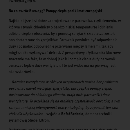
i wentylacyjnych.
Na co zwrócić uwagę? Pompy ciepła pod klimat europejski
Najistotniejsze jest dobre zaprojektowanie parownika, czyli elementu, w
którym czynnik chłodniczy o bardzo niskiej temperaturze i ciśnieniu
odbiera ciepło z otoczenia, by z pomocą sprężarki skraplacza zostało
ono dostarczone do grzejników. Parownik powinien być odpowiednio
duży i posiadać odpowiednie przerwami między lamelami, tak aby
mógł rzadko wykonywać defrost. Z perspektywy użytkownika kluczowe
znaczenie ma fakt, że w dobrej jakości pompie ciepła duży parownik
oznaczać będzie duży wentylator. I to jest widoczna na pierwszy rzut
oka wskazówka.
–
Rozmiar wentylatora w różnych urządzeniach można bez problemu
porównać nawet nie będąc specjalistą.
Europejskie pompy ciepła,
dostosowane do chłodnego klimatu, mają duże parowniki i duże
wentylatory. To przekłada się na mniejszą częstotliwość obrotów, a tym
samym mniejszą intensywność pracy niezbędną, by zapewnić ten sam
efekt dla użytkownika
– wyjaśnia
Rafał Rechnio,
doradca techniki
systemowej Stiebel Eltron.