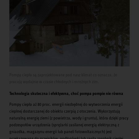
Pompy ciepła są zaprojektowane pod nasz klimat co oznacza, że
pracują wydajnie w czasie chłodnych i mroźnych zim.
Technologia skuteczna i efektywna, choć pompa pompie nie równa
Pompy ciepła aż 80 proc. energii niezbędnej do wytworzenia energii
cieplnej dostarczanej do obiektu czerpią z otoczenia. Wykorzystują
naturalną energię ziemi (z powietrza, wody i gruntu), która dzięki pracy
podzespołów urządzenia (sprężarki zasilanej energią elektryczną z
gniazdka, magazynu energii lub paneli fotowoltaicznych) jest
przekazywana do grzejników, podłogówki lub zasila zasobnik ciepłej