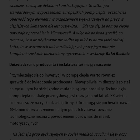
zasadzie, różnią się detalami konstrukcyjnymi. Grzałka, jest
standardowym wyposażeniem europejskich pomp ciepła, aczkolwiek
obecność tego elementu w urządzeniach wytwarzanych do pracy w
cieplejszych klimatach nie jest oczywista. – Zdarza się, że pompa ciepła
powstaje z przerobienia klimatyzacji. A więc nie posiada grzałki, co
oznacza, że o ile użytkownik nie zadba by mieć w domu jakiś rodzaj
kotła, to w warunkach uniemożliwiających pracę jego pompie,
kompletnie zostanie pozbawiony ogrzewania – wskazuje
R
afał Rechnio
.
Doświadczenie producenta i instalatora też mają znaczenie
Przymierzając się do inwestycji w pompę ciepła warto również
sprawdzić doświadczenie producenta. Niewątpliwie im dłuższy jego staż
na rynku, tym bardziej godne zaufania są jego produkty. Technologia
pomp ciepła na skalę przemysłową jest rozwijana od lat 70. XX wieku,
co oznacza, że na rynku działają firmy, które mogą się pochwalić nawet
50-letnim doświadczeniem na tym polu. Ich zaawansowanie
technologiczne można z powodzeniem porównać do marek
motoryzacyjnych.
–
Na jednej z grup dyskusyjnych w social mediach rzucił mi się w oczy