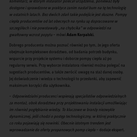
komentarz, w którym instalator polecał urządzenia, ponieważ były
dostępne i sprawdzone w praktyce zanim nastał bum na tę technologię
w ostatnich latach. Bez dwóch zdań takie podejście jest słuszne. Pompy
ciepła producentów od lat obecnych na rynku są dopracowane w
szczegółach i nie powstawały „na chybcika” w odpowiedzi na
gwałtowny wzrost popytu
– mówi
Adam Korpalski.
Dobrego producenta można poznać również po tym, że jego oferta
obejmuje kompleksowe doradztwo, od badania potrzeb budynku,
wsparcie przy projekcie systemu i doborze pompy ciepła aż po
regularny serwis. Przy wyborze instalatora również można polegać na
sugestiach producentów, a także zwrócić uwagę na staż danej osoby.
Jej doświadczenie i wiedza o technologii to przesłanki, aby zapewnić
maksimum korzyści dla użytkownika.
–
Odpowiedzialni producenci wspierają specjalistów odpowiedzialnych
za montaż, obok doradztwa przy projektowaniu instalacji umożliwiając
im również pogłębianie wiedzy. To kluczowe w branży niezwykle
dynamicznej, jeśli chodzi o postęp technologiczny, w której praktycznie
co roku pojawiają się nowinki. Obecnie istotnym trendem jest
wprowadzanie do oferty propanowych pomp ciepła
– dodaje ekspert.