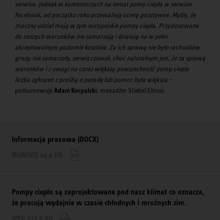
serwisu. Jednak w komentarzach na temat pomp ciepła w serwisie
Facebook, od początku roku przeważają oceny pozytywne. Myślę, że
znaczny udział mają w tym
europejskie pompy ciepła. Przystosowane
do naszych warunków nie zamarzają i działają na w pełni
akceptowalnym poziomie kosztów. Za ich sprawą nie było rachunków
grozy, nie zamarzały, serwis czuwał, choć naturalnym jest, że za sprawą
warunków i z uwagi na coraz większą powszechność pomp ciepła
liczba zgłoszeń z prośbą o poradę lub pomoc była większa
–
podsumowuje
Adam Korpalski
, menadżer Stiebel Eltron.
Informacja prasowa (DOCX)
MSWORD 46,6 KB
Pompy ciepła są zaprojektowane pod nasz klimat co oznacza,
że pracują wydajnie w czasie chłodnych i mroźnych zim.
JPEG 223,9 KB