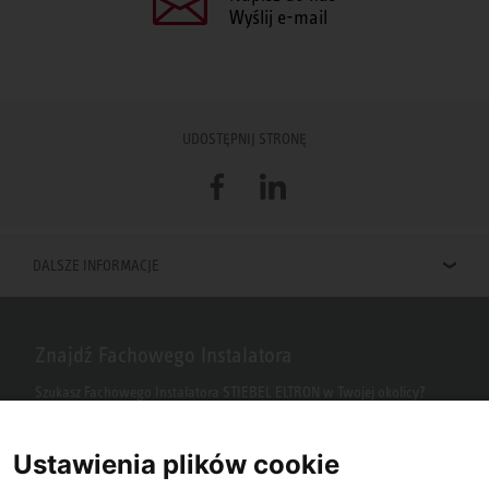
Wyślij e-mail
UDOSTĘPNIJ STRONĘ
Facebook
LinkedIn
DALSZE INFORMACJE
Znajdź Fachowego Instalatora
Szukasz Fachowego Instalatora STIEBEL ELTRON w Twojej okolicy?
Wpisz kod pocztowy lub miasto w polu wyszukiwania.
Ustawienia plików cookie