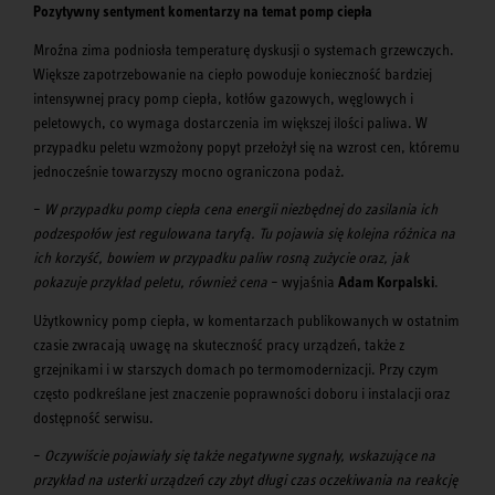
Pozytywny sentyment komentarzy na temat pomp ciepła
Mroźna zima podniosła temperaturę dyskusji o systemach grzewczych.
Większe zapotrzebowanie na ciepło powoduje konieczność bardziej
intensywnej pracy pomp ciepła, kotłów gazowych, węglowych i
peletowych, co wymaga dostarczenia im większej ilości paliwa. W
przypadku peletu wzmożony popyt przełożył się na wzrost cen, któremu
jednocześnie towarzyszy mocno ograniczona podaż.
–
W przypadku pomp ciepła cena energii niezbędnej do zasilania ich
podzespołów jest regulowana taryfą. Tu pojawia się kolejna różnica na
ich korzyść, bowiem w przypadku paliw rosną zużycie oraz, jak
pokazuje przykład peletu, również cena
– wyjaśnia
Adam Korpalski
.
Użytkownicy pomp ciepła, w komentarzach publikowanych w ostatnim
czasie zwracają uwagę na skuteczność pracy urządzeń, także z
grzejnikami i w starszych domach po termomodernizacji. Przy czym
często podkreślane jest znaczenie poprawności doboru i instalacji oraz
dostępność serwisu.
–
Oczywiście pojawiały się także negatywne sygnały, wskazujące na
przykład na usterki urządzeń czy zbyt długi czas oczekiwania na reakcję