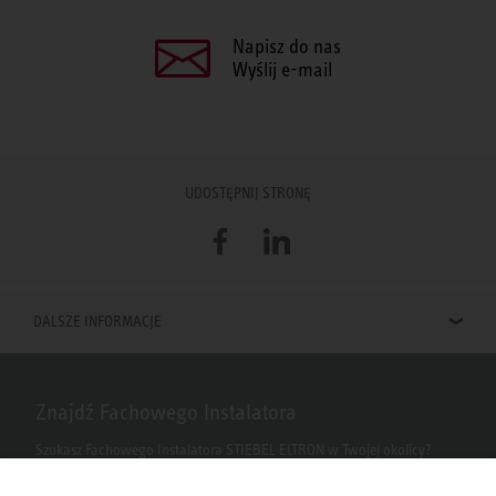
Napisz do nas
Wyślij e-mail
UDOSTĘPNIJ STRONĘ
Facebook
LinkedIn
DALSZE INFORMACJE
Znajdź Fachowego Instalatora
Szukasz Fachowego Instalatora STIEBEL ELTRON w Twojej okolicy?
Wpisz kod pocztowy lub miasto w polu wyszukiwania.