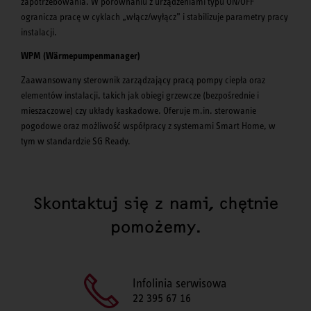
zapotrzebowania. W porównaniu z urządzeniami typu ON/OFF
ogranicza pracę w cyklach „włącz/wyłącz” i stabilizuje parametry pracy
instalacji.
WPM (Wärmepumpenmanager)
Zaawansowany sterownik zarządzający pracą pompy ciepła oraz
elementów instalacji, takich jak obiegi grzewcze (bezpośrednie i
mieszaczowe) czy układy kaskadowe. Oferuje m.in. sterowanie
pogodowe oraz możliwość współpracy z systemami Smart Home, w
tym w standardzie SG Ready.
Skontaktuj się z nami, chętnie
pomożemy.
Infolinia serwisowa
22 395 67 16