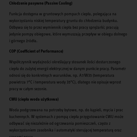
Chłodzenie pasywne (Passive Cooling)
Funkcja dostępna w gruntowych pompach ciepła, polegająca na
wykorzystaniu niskiej temperatury gruntu do chłodzenia budynku.
Odbywa się to przez wymiennik ciepła bez pracy sprężarki; pracują
jedynie pompy obiegowe, które wymuszają przepływ w obiegu dolnego
i górnego źródła.
COP (Coefficient of Performance)
Współczynnik wydajności określający stosunek ilości dostarczonego
ciepła do zużytej energii elektrycznej w danym punkcie pracy. Parametr
odnosi się do konkretnych warunków, np. A7/W35 (temperatura
powietrza 7°C i temperatura wody 35°C), dlatego nie opisuje wprost
pracy w całym sezonie.
CWU (ciepła woda użytkowa)
Woda podgrzewana na potrzeby bytowe, np. do kąpieli, mycia i prac
kuchennych. W systemach z pompą ciepła przygotowanie CWU może
odbywać się niezależnie od ogrzewania pomieszczeń, często z
wykorzystaniem zasobnika i automatyki sterującej temperaturą oraz
czasami pracy.