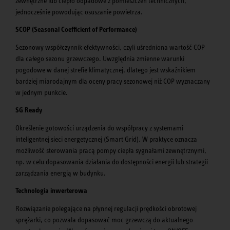
zewnętrzne lub ciepło odpadowe z pomieszczeń technicznych,
jednocześnie powodując osuszanie powietrza.
SCOP (Seasonal Coefficient of Performance)
Sezonowy współczynnik efektywności, czyli uśredniona wartość COP
dla całego sezonu grzewczego. Uwzględnia zmienne warunki
pogodowe w danej strefie klimatycznej, dlatego jest wskaźnikiem
bardziej miarodajnym dla oceny pracy sezonowej niż COP wyznaczany
w jednym punkcie.
SG Ready
Określenie gotowości urządzenia do współpracy z systemami
inteligentnej sieci energetycznej (Smart Grid). W praktyce oznacza
możliwość sterowania pracą pompy ciepła sygnałami zewnętrznymi,
np. w celu dopasowania działania do dostępności energii lub strategii
zarządzania energią w budynku.
Technologia inwerterowa
Rozwiązanie polegające na płynnej regulacji prędkości obrotowej
sprężarki, co pozwala dopasować moc grzewczą do aktualnego