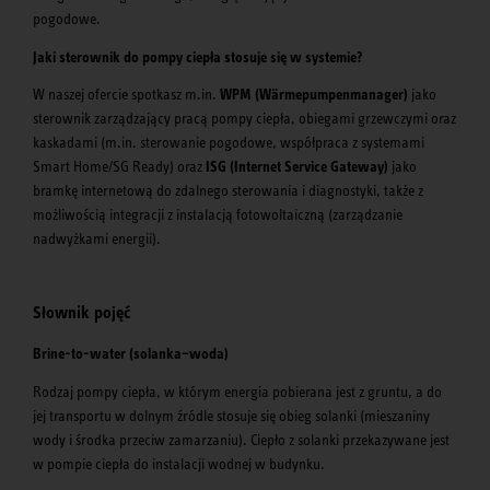
pogodowe.
Jaki sterownik do pompy ciepła stosuje się w systemie?
W naszej ofercie spotkasz m.in.
WPM (Wärmepumpenmanager)
jako
sterownik zarządzający pracą pompy ciepła, obiegami grzewczymi oraz
kaskadami (m.in. sterowanie pogodowe, współpraca z systemami
Smart Home/SG Ready) oraz
ISG (Internet Service Gateway)
jako
bramkę internetową do zdalnego sterowania i diagnostyki, także z
możliwością integracji z instalacją fotowoltaiczną (zarządzanie
nadwyżkami energii).
Słownik pojęć
Brine-to-water (solanka–woda)
Rodzaj pompy ciepła, w którym energia pobierana jest z gruntu, a do
jej transportu w dolnym źródle stosuje się obieg solanki (mieszaniny
wody i środka przeciw zamarzaniu). Ciepło z solanki przekazywane jest
w pompie ciepła do instalacji wodnej w budynku.