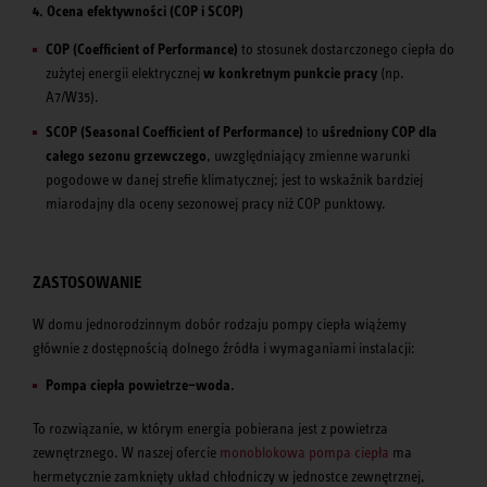
4. Ocena efektywności (COP i SCOP)
COP (Coefficient of Performance)
to stosunek dostarczonego ciepła do
zużytej energii elektrycznej
w konkretnym punkcie pracy
(np.
A7/W35).
SCOP (Seasonal Coefficient of Performance)
to
uśredniony COP dla
całego sezonu grzewczego
, uwzględniający zmienne warunki
pogodowe w danej strefie klimatycznej; jest to wskaźnik bardziej
miarodajny dla oceny sezonowej pracy niż COP punktowy.
ZASTOSOWANIE
W domu jednorodzinnym dobór rodzaju pompy ciepła wiążemy
głównie z dostępnością dolnego źródła i wymaganiami instalacji:
Pompa ciepła powietrze–woda.
To rozwiązanie, w którym energia pobierana jest z powietrza
zewnętrznego. W naszej ofercie
monoblokowa pompa ciepła
ma
hermetycznie zamknięty układ chłodniczy w jednostce zewnętrznej,