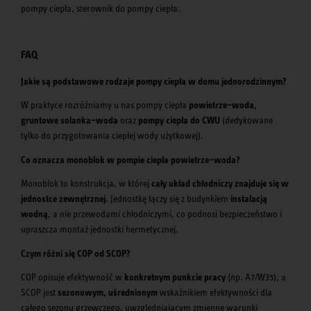
pompy ciepła, sterownik do pompy ciepła.
FAQ
Jakie są podstawowe rodzaje pompy ciepła w domu jednorodzinnym?
W praktyce rozróżniamy u nas pompy ciepła
powietrze–woda,
gruntowe solanka–woda
oraz
pompy ciepła do CWU
(dedykowane
tylko do przygotowania ciepłej wody użytkowej).
Co oznacza monoblok w pompie ciepła powietrze–woda?
Monoblok to konstrukcja, w której
cały układ chłodniczy znajduje się w
jednostce zewnętrznej
. Jednostkę łączy się z budynkiem
instalacją
wodną
, a nie przewodami chłodniczymi, co podnosi bezpieczeństwo i
upraszcza montaż jednostki hermetycznej.
Czym różni się COP od SCOP?
COP opisuje efektywność w
konkretnym punkcie pracy
(np. A7/W35), a
SCOP jest
sezonowym, uśrednionym
wskaźnikiem efektywności dla
całego sezonu grzewczego, uwzględniającym zmienne warunki