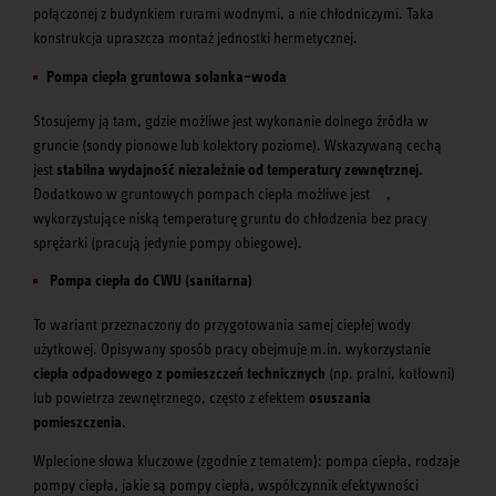
połączonej z budynkiem rurami wodnymi, a nie chłodniczymi. Taka
konstrukcja upraszcza montaż jednostki hermetycznej.
Pompa ciepła gruntowa solanka–woda
Stosujemy ją tam, gdzie możliwe jest wykonanie dolnego źródła w
gruncie (sondy pionowe lub kolektory poziome). Wskazywaną cechą
jest
stabilna wydajność niezależnie od temperatury zewnętrznej.
Dodatkowo w gruntowych pompach ciepła możliwe jest
,
wykorzystujące niską temperaturę gruntu do chłodzenia bez pracy
sprężarki (pracują jedynie pompy obiegowe).
Pompa ciepła do CWU (sanitarna)
To wariant przeznaczony do przygotowania samej ciepłej wody
użytkowej. Opisywany sposób pracy obejmuje m.in. wykorzystanie
ciepła odpadowego z pomieszczeń technicznych
(np. pralni, kotłowni)
lub powietrza zewnętrznego, często z efektem
osuszania
pomieszczenia.
Wplecione słowa kluczowe (zgodnie z tematem): pompa ciepła, rodzaje
pompy ciepła, jakie są pompy ciepła, współczynnik efektywności