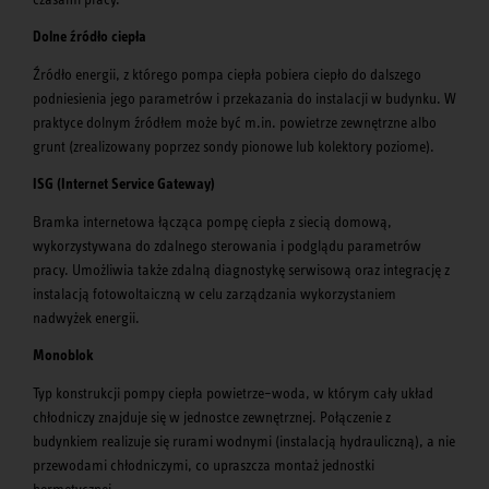
Dolne źródło ciepła
Źródło energii, z którego pompa ciepła pobiera ciepło do dalszego
podniesienia jego parametrów i przekazania do instalacji w budynku. W
praktyce dolnym źródłem może być m.in. powietrze zewnętrzne albo
grunt (zrealizowany poprzez sondy pionowe lub kolektory poziome).
ISG (Internet Service Gateway)
Bramka internetowa łącząca pompę ciepła z siecią domową,
wykorzystywana do zdalnego sterowania i podglądu parametrów
pracy. Umożliwia także zdalną diagnostykę serwisową oraz integrację z
instalacją fotowoltaiczną w celu zarządzania wykorzystaniem
nadwyżek energii.
Monoblok
Typ konstrukcji pompy ciepła powietrze–woda, w którym cały układ
chłodniczy znajduje się w jednostce zewnętrznej. Połączenie z
budynkiem realizuje się rurami wodnymi (instalacją hydrauliczną), a nie
przewodami chłodniczymi, co upraszcza montaż jednostki
hermetycznej.