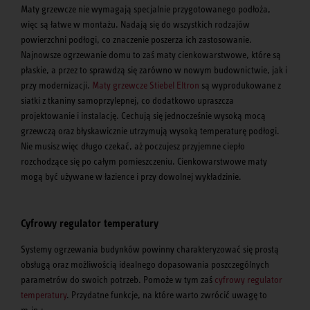
Maty grzewcze nie wymagają specjalnie przygotowanego podłoża,
więc są łatwe w montażu. Nadają się do wszystkich rodzajów
powierzchni podłogi, co znaczenie poszerza ich zastosowanie.
Najnowsze ogrzewanie domu to zaś maty cienkowarstwowe, które są
płaskie, a przez to sprawdzą się zarówno w nowym budownictwie, jak i
przy modernizacji.
Maty grzewcze Stiebel Eltron
są wyprodukowane z
siatki z tkaniny samoprzylepnej, co dodatkowo upraszcza
projektowanie i instalację. Cechują się jednocześnie wysoką mocą
grzewczą oraz błyskawicznie utrzymują wysoką temperaturę podłogi.
Nie musisz więc długo czekać, aż poczujesz przyjemne ciepło
rozchodzące się po całym pomieszczeniu. Cienkowarstwowe maty
mogą być używane w łazience i przy dowolnej wykładzinie.
Cyfrowy regulator temperatury
Systemy ogrzewania budynków powinny charakteryzować się prostą
obsługą oraz możliwością idealnego dopasowania poszczególnych
parametrów do swoich potrzeb. Pomoże w tym zaś
cyfrowy regulator
temperatury
. Przydatne funkcje, na które warto zwrócić uwagę to