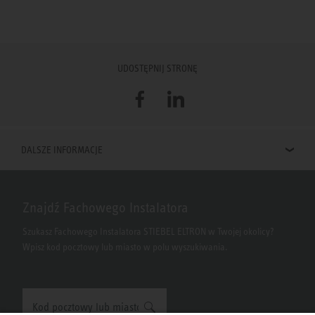
UDOSTĘPNIJ STRONĘ
Facebook
LinkedIn
DALSZE INFORMACJE
Znajdź Fachowego Instalatora
Szukasz Fachowego Instalatora STIEBEL ELTRON w Twojej okolicy?
Wpisz kod pocztowy lub miasto w polu wyszukiwania.