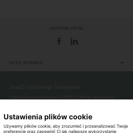
UDOSTĘPNIJ STRONĘ
Facebook
LinkedIn
DALSZE INFORMACJE
Znajdź Fachowego Instalatora
Szukasz Fachowego Instalatora STIEBEL ELTRON w Twojej okolicy?
Wpisz kod pocztowy lub miasto w polu wyszukiwania.
Ustawienia plików cookie
Używamy plików cookie, aby zrozumieć i przeanalizować Twoje
preferencje oraz zapewnić Ci jak najlepsze wykorzystanie