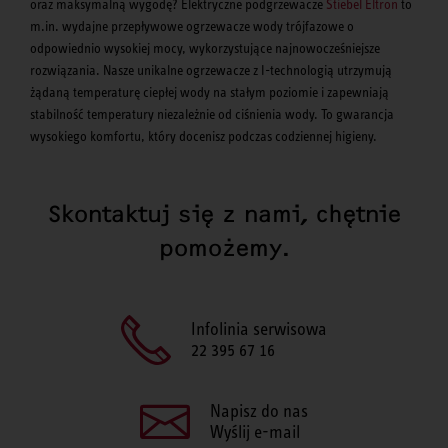
oraz maksymalną wygodę? Elektryczne podgrzewacze
Stiebel Eltron
to
m.in. wydajne przepływowe ogrzewacze wody trójfazowe o
odpowiednio wysokiej mocy, wykorzystujące najnowocześniejsze
rozwiązania. Nasze unikalne ogrzewacze z I-technologią utrzymują
żądaną temperaturę ciepłej wody na stałym poziomie i zapewniają
stabilność temperatury niezależnie od ciśnienia wody. To gwarancja
wysokiego komfortu, który docenisz podczas codziennej higieny.
Skontaktuj się z nami, chętnie
pomożemy.
Infolinia serwisowa
22 395 67 16
Napisz do nas
Wyślij e-mail