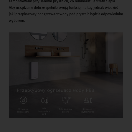
zamontowany przy samym prysznicu, co minimalizuje straty ciepła.
Aby urządzenie dobrze spełniło swoją funkcję, należy jednak wiedzieć
jaki przepływowy podgrzewacz wody pod prysznic będzie odpowiednim
wyborem.