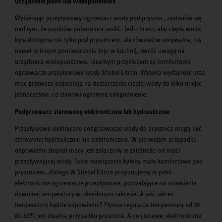
Urządzenie jedno lub wielopunktowe
Wybierając przepływowy ogrzewacz wody pod prysznic, zastanów się
nad tym, ile punktów poboru ma zasilić. Jeśli chcesz, aby ciepła woda
była dostępna nie tylko pod prysznicem, ale również w umywalce, czy
nawet w innym pomieszczeniu (np. w kuchni), zwróć uwagę na
urządzenia wielopunktowe. Idealnym przykładem są komfortowe
ogrzewacze przepływowe wody Stiebel Eltron. Wysoka wydajność oraz
moc grzewcza pozwalają na dostarczenie ciepłej wody do kilku miejsc
jednocześnie, co stanowi ogromne udogodnienie.
Podgrzewacz sterowany elektronicznie lub hydraulicznie
Przepływowe elektryczne podgrzewacze wody do prysznica mogą być
sterowane hydraulicznie lub elektronicznie. W pierwszym przypadku
odpowiedni stopień mocy jest załączany w zależności od ilości
przepływającej wody. Takie rozwiązanie byłoby mało komfortowe pod
prysznicem, dlatego W Stiebel Eltron proponujemy w pełni
elektroniczne ogrzewacze przepływowe, pozwalające na ustawienie
dowolnej temperatury w określonym zakresie. A jaki zakres
temperatury będzie odpowiedni? Płynna regulacja temperatury od 30
do 60ºC jest idealna przypadku prysznica. A co ciekawe, elektroniczne