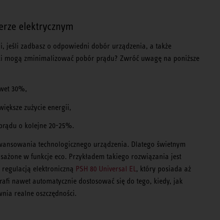
lerze elektrycznym
i, jeśli zadbasz o odpowiedni dobór urządzenia, a także
nniki mogą zminimalizować pobór prądu? Zwróć uwagę na poniższe
awet 30%,
iększe zużycie energii,
 prądu o kolejne 20-25%.
aawansowania technologicznego urządzenia. Dlatego świetnym
one w funkcje eco. Przykładem takiego rozwiązania jest
regulacją elektroniczną
PSH 80 Universal EL
, który posiada aż
rafi nawet automatycznie dostosować się do tego, kiedy, jak
wnia realne oszczędności.