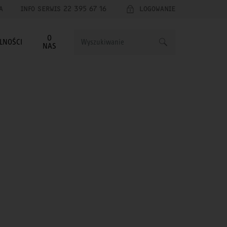
A
INFO SERWIS 22 395 67 16
LOGOWANIE
O
LNOŚCI
NAS