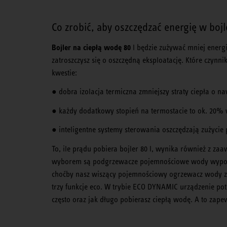
Co zrobić, aby oszczędzać energię w boj
Bojler na ciepłą wodę 80
l będzie zużywać mniej energi
zatroszczysz się o oszczędną eksploatację. Które czy
kwestie:
● dobra izolacja termiczna zmniejszy straty ciepła o n
● każdy dodatkowy stopień na termostacie to ok. 20% w
● inteligentne systemy sterowania oszczędzają zużycie
To, ile prądu pobiera bojler 80 l, wynika również z z
wyborem są podgrzewacze pojemnościowe wody wyposaż
choćby nasz wiszący pojemnościowy ogrzewacz wody z 
trzy funkcje eco. W trybie ECO DYNAMIC urządzenie pot
często oraz jak długo pobierasz ciepłą wodę. A to zape