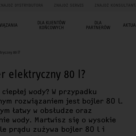
ZNAJDŹ DYSTRYBUTORA
ZNAJDŹ SERWIS
ZNAJDŹ KONSULTANT
DLA KLIENTÓW
DLA
WIĄZANIA
AKTUA
KOŃCOWYCH
PARTNERÓW
tryczny 80 l?
r elektryczny 80 l?
 ciepłej wody? W przypadku
ym rozwiązaniem jest bojler 80 l.
tym łatwy w obsłudze oraz
ie wody. Martwisz się o wysokie
le prądu zużywa bojler 80 l i