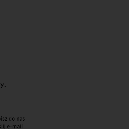
y.
isz do nas
lij e-mail