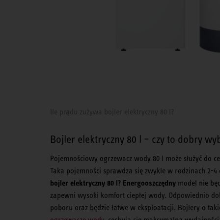
Ile prądu zużywa bojler elektryczny 80 l?
Bojler elektryczny 80 l – czy to dobry wy
Pojemnościowy ogrzewacz wody 80 l może służyć do ce
Taka pojemności sprawdza się zwykle w rodzinach 2-4 
bojler elektryczny 80 l? Energooszczędny
model nie będ
zapewni wysoki komfort ciepłej wody. Odpowiednio do
poboru oraz będzie łatwe w eksploatacji. Bojlery o taki
ogrzewacze wody
, cechują się maksymalną wydajnością