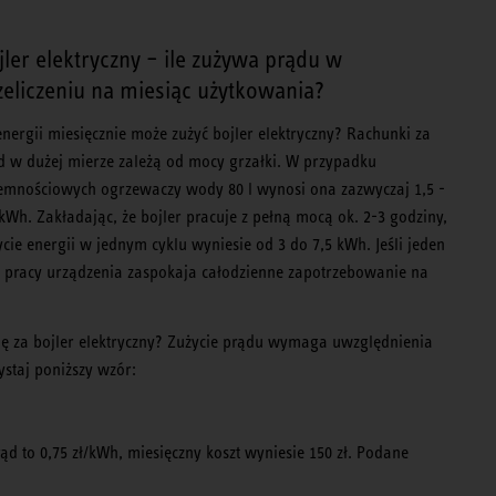
jler elektryczny – ile zużywa prądu w
zeliczeniu na miesiąc użytkowania?
 energii miesięcznie może zużyć bojler elektryczny? Rachunki za
d w dużej mierze zależą od mocy grzałki. W przypadku
emnościowych ogrzewaczy wody 80 l wynosi ona zazwyczaj 1,5 -
 kWh. Zakładając, że bojler pracuje z pełną mocą ok. 2-3 godziny,
ycie energii w jednym cyklu wyniesie od 3 do 7,5 kWh. Jeśli jeden
l pracy urządzenia zaspokaja całodzienne zapotrzebowanie na
rgię za bojler elektryczny? Zużycie prądu wymaga uwzględnienia
staj poniższy wzór:
ąd to 0,75 zł/kWh, miesięczny koszt wyniesie 150 zł. Podane