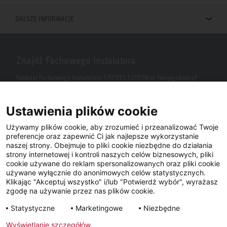
DALSZE INFORMACJE
Znajdź Fachowego Instalatora
Szukasz Fachowego Instalatora STIEBEL ELTRON w Twojej okolicy?
Wpisz kod pocztowy lub miasto w polu wyszukiwania.
Ustawienia plików cookie
Używamy plików cookie, aby zrozumieć i przeanalizować Twoje
preferencje oraz zapewnić Ci jak najlepsze wykorzystanie
naszej strony. Obejmuje to pliki cookie niezbędne do działania
strony internetowej i kontroli naszych celów biznesowych, pliki
cookie używane do reklam spersonalizowanych oraz pliki cookie
używane wyłącznie do anonimowych celów statystycznych.
Klikając "Akceptuj wszystko" i/lub "Potwierdź wybór", wyrażasz
Facebook
YouTube
LinkedIn
zgodę na używanie przez nas plików cookie.
Statystyczne
Marketingowe
Niezbędne
Instagram
Wyświetlanie szczegółów