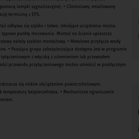
pomocą lampki sygnalizacyjnej. • Ciśnieniowy, emaliowany
ację termiczną z EPS.
aż odbywa się szybko i łatwo. Istniejące urządzenia można
 są typowe punkty mocowania. Montaż na ścianie upraszcza
ostawy należy szablon montażowy. • Metalowe przyłącza wody
ne. • Pasująca grupa zabezpieczająca dostępna jest w programie
 przyłączeniowym z wtyczką z uziemieniem lub przewodem
gości przewodu przyłączeniowego można umieścić w praktycznym
odznacza się niskim obciążeniem powierzchniowym.
k temperatury bezpieczeństwa. • Mechaniczne ograniczenie
zeniem.