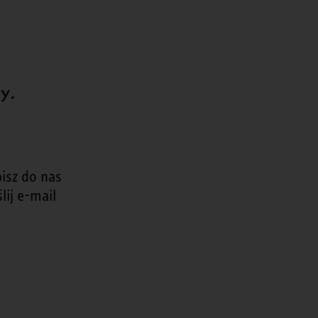
y.
isz do nas
lij e-mail