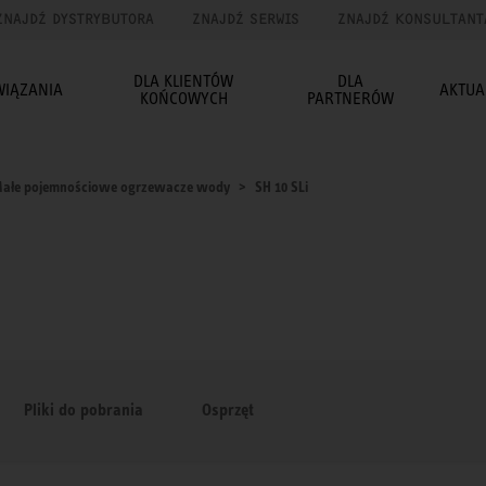
ZNAJDŹ DYSTRYBUTORA
ZNAJDŹ SERWIS
ZNAJDŹ KONSULTANT
DLA KLIENTÓW
DLA
WIĄZANIA
AKTUA
KOŃCOWYCH
PARTNERÓW
ałe pojemnościowe ogrzewacze wody
SH 10 SLi
Pliki do pobrania
Osprzęt