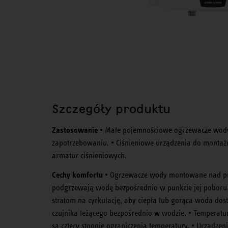
Szczegóły produktu
Zastosowanie
• Małe pojemnościowe ogrzewacze wody
zapotrzebowaniu. • Ciśnieniowe urządzenia do monta
armatur ciśnieniowych.
Cechy komfortu
• Ogrzewacze wody montowane nad pu
podgrzewają wodę bezpośrednio w punkcie jej poboru.
stratom na cyrkulację, aby ciepła lub gorąca woda dost
czujnika leżącego bezpośrednio w wodzie. • Temperat
są cztery stopnie ograniczenia temperatury. • Urządze