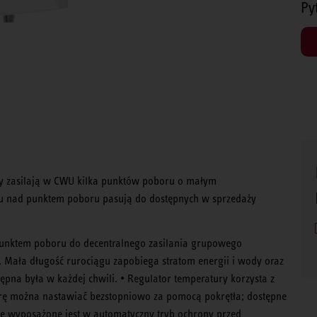
Py
 zasilają w CWU kilka punktów poboru o małym
żu nad punktem poboru pasują do dostępnych w sprzedaży
nktem poboru do decentralnego zasilania grupowego
 Mała długość rurociągu zapobiega stratom energii i wody oraz
ępna była w każdej chwili. • Regulator temperatury korzysta z
urę można nastawiać bezstopniowo za pomocą pokrętła; dostępne
nie wyposażone jest w automatyczny tryb ochrony przed