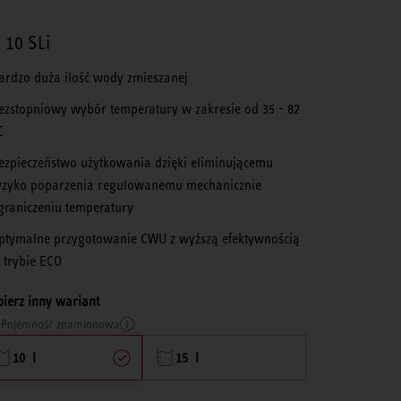
 10 SLi
ardzo duża ilość wody zmieszanej
ezstopniowy wybór temperatury w zakresie od 35 - 82
C
ezpieczeństwo użytkowania dzięki eliminującemu
yzyko poparzenia regulowanemu mechanicznie
graniczeniu temperatury
ptymalne przygotowanie CWU z wyższą efektywnością
 trybie ECO
ierz inny wariant
Pojemność znamionowa
10 l
15 l