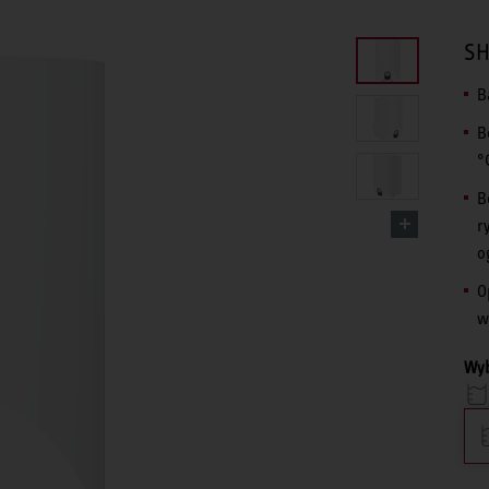
SH
B
B
°
B
r
o
O
w
Wyb