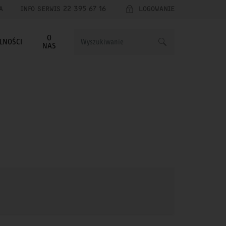
A
INFO SERWIS 22 395 67 16
LOGOWANIE
O
LNOŚCI
NAS