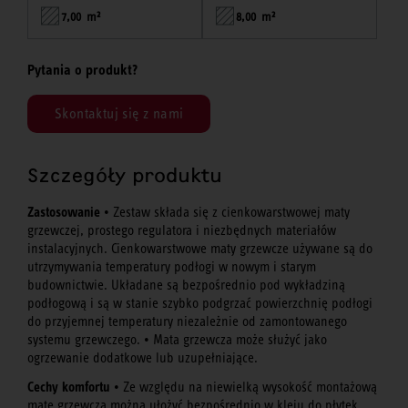
7,00 m²
8,00 m²
Pytania o produkt?
Skontaktuj się z nami
Szczegóły produktu
Zastosowanie
• Zestaw składa się z cienkowarstwowej maty
grzewczej, prostego regulatora i niezbędnych materiałów
instalacyjnych. Cienkowarstwowe maty grzewcze używane są do
utrzymywania temperatury podłogi w nowym i starym
budownictwie. Układane są bezpośrednio pod wykładziną
podłogową i są w stanie szybko podgrzać powierzchnię podłogi
do przyjemnej temperatury niezależnie od zamontowanego
systemu grzewczego. • Mata grzewcza może służyć jako
ogrzewanie dodatkowe lub uzupełniające.
Cechy komfortu
• Ze względu na niewielką wysokość montażową
matę grzewczą można ułożyć bezpośrednio w kleju do płytek