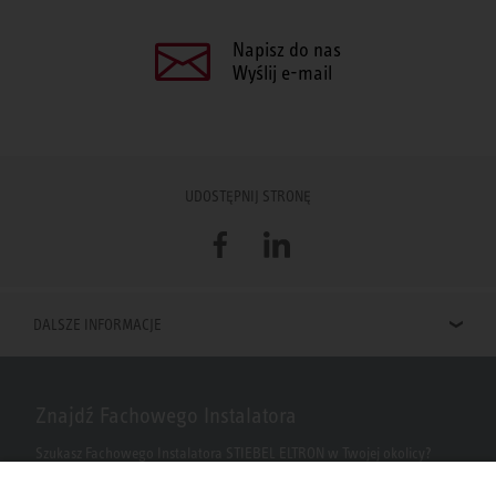
Napisz do nas
Wyślij e-mail
UDOSTĘPNIJ STRONĘ
Facebook
LinkedIn
DALSZE INFORMACJE
Znajdź Fachowego Instalatora
Szukasz Fachowego Instalatora STIEBEL ELTRON w Twojej okolicy?
Wpisz kod pocztowy lub miasto w polu wyszukiwania.